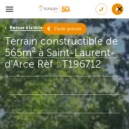
Retour à la liste des résultats
Étude gratuite
Terrain constructible de
ACCUEIL
565m² à Saint-Laurent-
d'Arce Rèf : T196712
MAISONS
OFFRES
AGENCES
CONSEILS