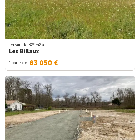
Terrain de 829m
2
à
Les Billaux
83 050 €
à partir de