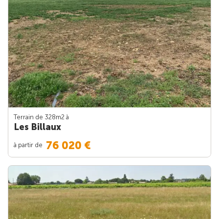
Terrain de 328m
2
à
Les Billaux
76 020 €
à partir de