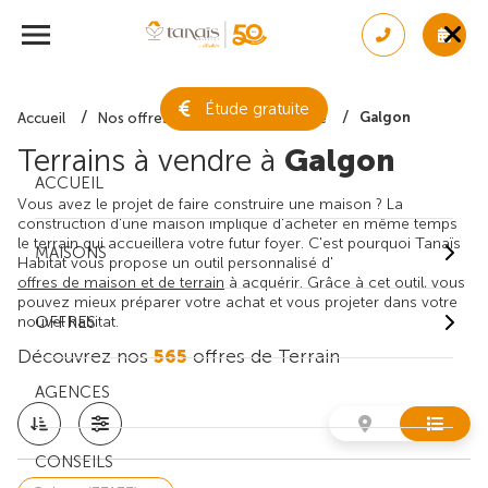
Étude gratuite
Galgon
Accueil
Nos offres de terrain
Gironde
Terrains à vendre à
Galgon
ACCUEIL
Vous avez le projet de faire construire une maison ? La
construction d'une maison implique d'acheter en même temps
le terrain qui accueillera votre futur foyer. C'est pourquoi Tanaïs
MAISONS
Habitat vous propose un outil personnalisé d'
offres de maison et de terrain
à acquérir. Grâce à cet outil, vous
pouvez mieux préparer votre achat et vous projeter dans votre
nouvel habitat.
OFFRES
Découvrez nos
565
offres de Terrain
AGENCES
CONSEILS