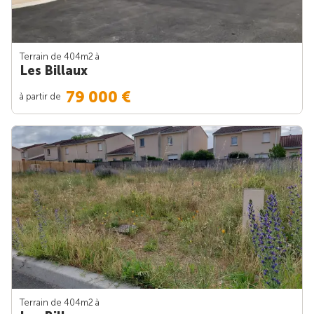
Terrain de 404m
2
à
Les Billaux
79 000 €
à partir de
Terrain de 404m
2
à