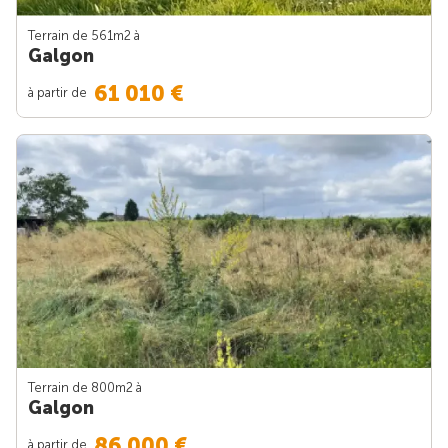
Terrain de 561m
2
à
Galgon
61 010 €
à partir de
Terrain de 800m
2
à
Galgon
86 000 €
à partir de