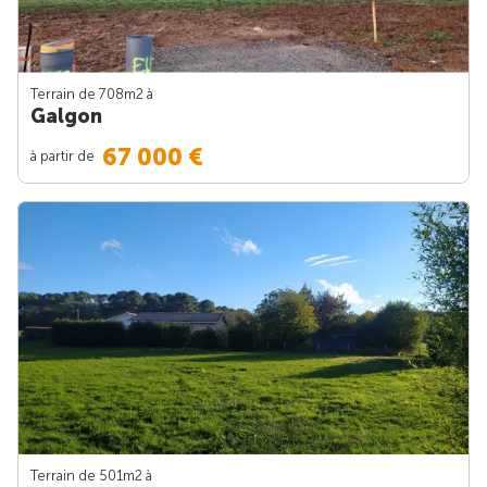
Terrain de 708m
2
à
Galgon
67 000 €
à partir de
Terrain de 501m
2
à