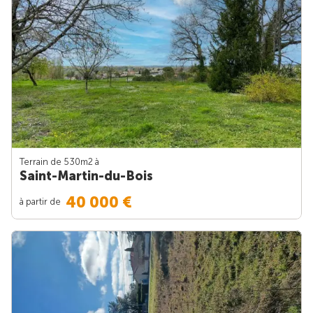
Terrain de 530m
2
à
Saint-Martin-du-Bois
40 000 €
à partir de