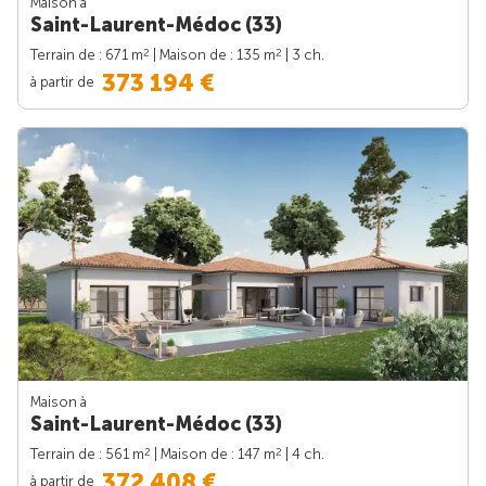
Maison à
Saint-Laurent-Médoc (33)
2
2
Terrain de : 671 m
| Maison de : 135 m
| 3 ch.
373 194 €
à partir de
Maison à
Saint-Laurent-Médoc (33)
2
2
Terrain de : 561 m
| Maison de : 147 m
| 4 ch.
372 408 €
à partir de