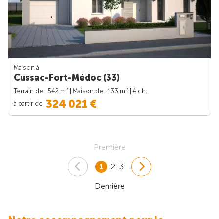
Maison à
Cussac-Fort-Médoc (33)
2
2
Terrain de : 542 m
| Maison de : 133 m
| 4 ch.
324 021 €
à partir de
Première
1
2
3
Dernière