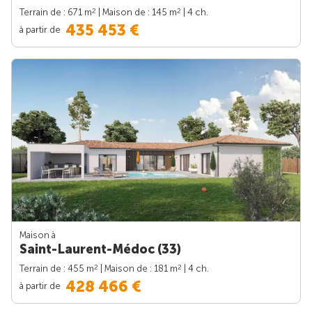
2
2
Terrain de : 671 m
| Maison de : 145 m
| 4 ch.
435 453 €
à partir de
Maison à
Saint-Laurent-Médoc (33)
2
2
Terrain de : 455 m
| Maison de : 181 m
| 4 ch.
428 466 €
à partir de