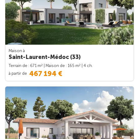
Maison à
Saint-Laurent-Médoc (33)
2
2
Terrain de : 671 m
| Maison de : 165 m
| 4 ch.
467 194 €
à partir de