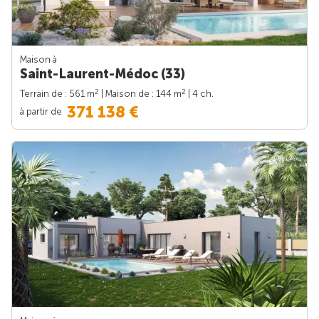
Maison à
Saint-Laurent-Médoc (33)
2
2
Terrain de : 561 m
| Maison de : 144 m
| 4 ch.
371 138 €
à partir de