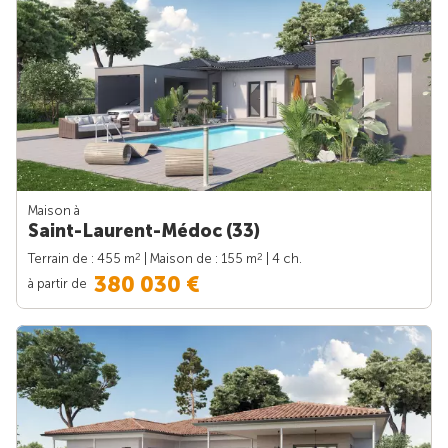
Maison à
Saint-Laurent-Médoc (33)
2
2
Terrain de : 455 m
| Maison de : 155 m
| 4 ch.
380 030 €
à partir de