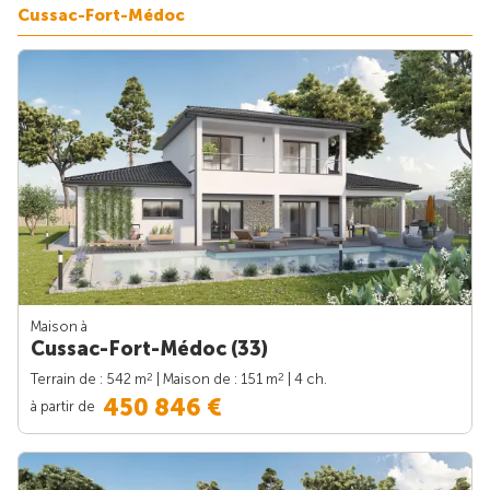
Cussac-Fort-Médoc
Maison à
Cussac-Fort-Médoc (33)
2
2
Terrain de : 542 m
| Maison de : 151 m
| 4 ch.
450 846 €
à partir de