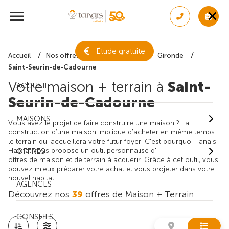
Étude gratuite
Accueil
Nos offres de maison + terrain
Gironde
Saint-Seurin-de-Cadourne
Votre maison + terrain à
Saint-
ACCUEIL
Seurin-de-Cadourne
MAISONS
Vous avez le projet de faire construire une maison ? La
construction d'une maison implique d'acheter en même temps
le terrain qui accueillera votre futur foyer. C'est pourquoi Tanaïs
Habitat vous propose un outil personnalisé d'
OFFRES
offres de maison et de terrain
à acquérir. Grâce à cet outil, vous
pouvez mieux préparer votre achat et vous projeter dans votre
nouvel habitat.
AGENCES
Découvrez nos
39
offres de Maison + Terrain
CONSEILS