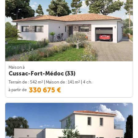
Maison à
Cussac-Fort-Médoc (33)
2
2
Terrain de : 542 m
| Maison de : 141 m
| 4 ch.
330 675 €
à partir de