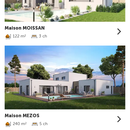
Maison MOISSAN
122 m
3 ch
2
Maison MEZOS
240 m
5 ch
2