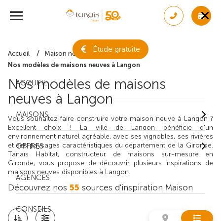
Étude gratuite
Accueil
Maison neuve
Nos modèles de maisons neuves à Langon
Nos modèles de maisons
ACCUEIL
neuves à Langon
MAISONS
Vous souhaitez faire construire votre maison neuve à Langon ?
Excellent choix ! La ville de Langon bénéficie d'un
environnement naturel agréable, avec ses vignobles, ses rivières
et ses paysages caractéristiques du département de la Gironde.
OFFRES
Tanaïs Habitat, constructeur de maisons sur-mesure en
Gironde, vous propose de découvrir plusieurs inspirations de
maisons neuves disponibles à Langon.
AGENCES
Découvrez nos
55
sources d'inspiration Maison
CONSEILS