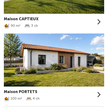
Maison CAPTIEUX
90 m
3 ch
2
Maison PORTETS
100 m
4 ch
2