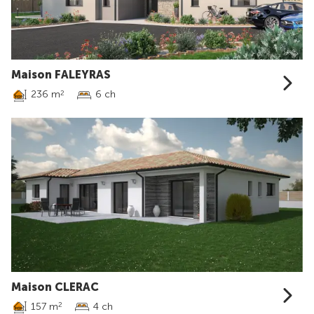
Maison FALEYRAS
236 m
6 ch
2
Maison CLERAC
157 m
4 ch
2