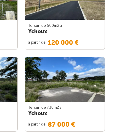
Terrain de 500m
2
à
Ychoux
120 000 €
à partir de
Terrain de 730m
2
à
Ychoux
87 000 €
à partir de