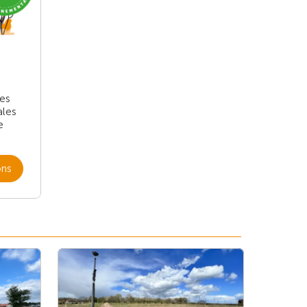
les
ales
e
ons