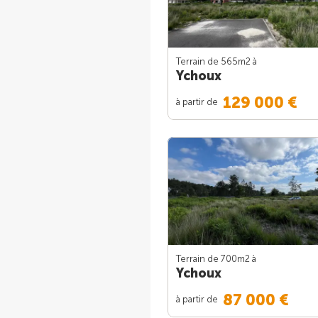
Terrain de 565m
2
à
Ychoux
129 000 €
à partir de
Terrain de 700m
2
à
Ychoux
87 000 €
à partir de