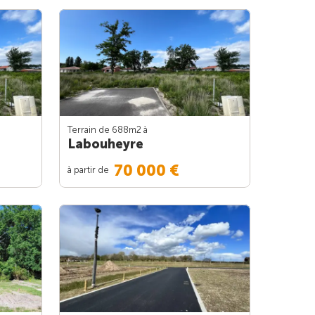
Terrain de 688m
2
à
Labouheyre
70 000 €
à partir de