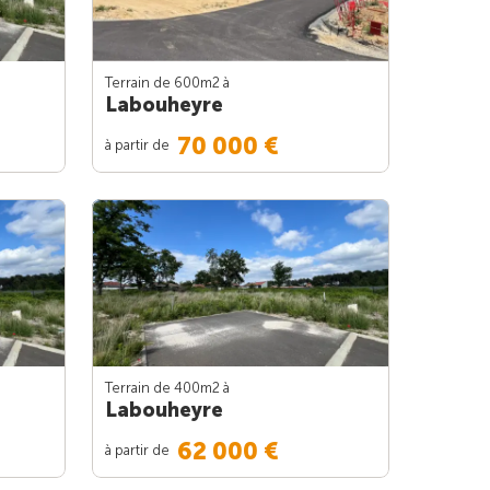
Terrain de 600m
2
à
Labouheyre
70 000 €
à partir de
Terrain de 400m
2
à
Labouheyre
62 000 €
à partir de