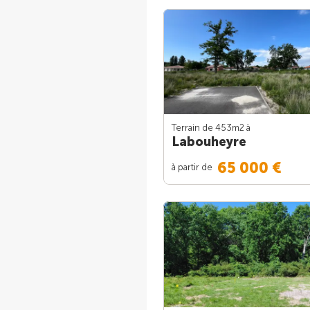
Terrain de 453m
2
à
Labouheyre
65 000 €
à partir de