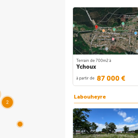
Terrain de 700m
2
à
Ychoux
87 000 €
à partir de
Labouheyre
2