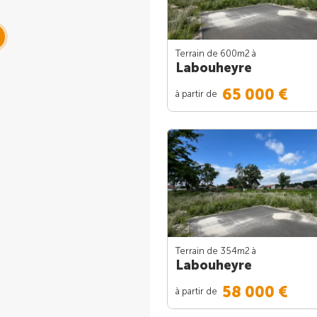
Terrain de 600m
2
à
Labouheyre
65 000 €
à partir de
Terrain de 354m
2
à
Labouheyre
58 000 €
à partir de