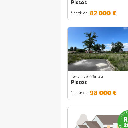
Pissos
82 000 €
à partir de
Terrain de 776m
2
à
Pissos
98 000 €
à partir de