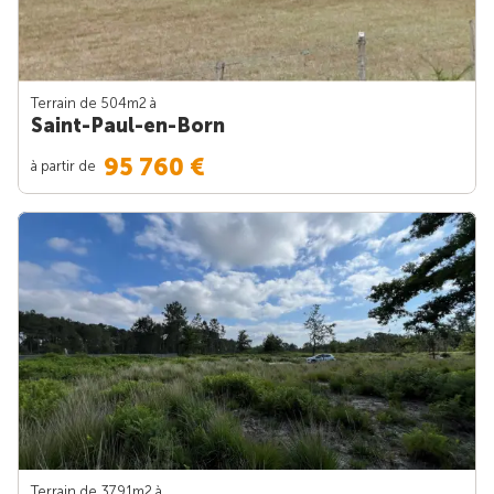
Terrain de 504m
2
à
Saint-Paul-en-Born
95 760 €
à partir de
Terrain de 3791m
2
à