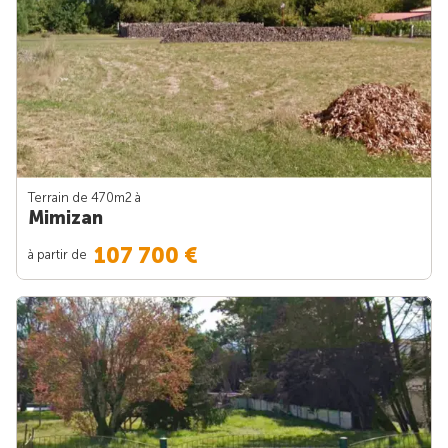
Terrain de 470m
2
à
Mimizan
107 700 €
à partir de