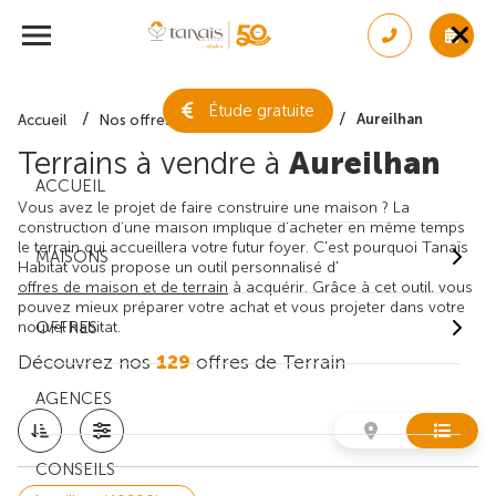
Étude gratuite
Aureilhan
Accueil
Nos offres de terrain
Landes
Terrains à vendre à
Aureilhan
ACCUEIL
Vous avez le projet de faire construire une maison ? La
construction d'une maison implique d'acheter en même temps
le terrain qui accueillera votre futur foyer. C'est pourquoi Tanaïs
MAISONS
Habitat vous propose un outil personnalisé d'
offres de maison et de terrain
à acquérir. Grâce à cet outil, vous
pouvez mieux préparer votre achat et vous projeter dans votre
nouvel habitat.
OFFRES
Découvrez nos
129
offres de Terrain
AGENCES
CONSEILS