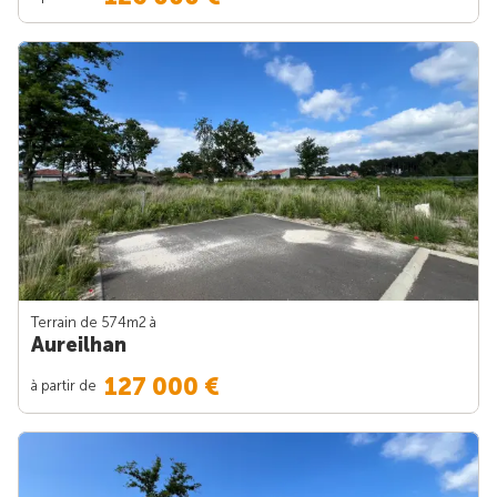
Terrain de 574m
2
à
Aureilhan
127 000 €
à partir de