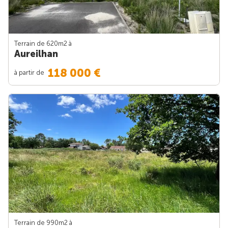
Terrain de 620m
2
à
Aureilhan
118 000 €
à partir de
Terrain de 990m
2
à