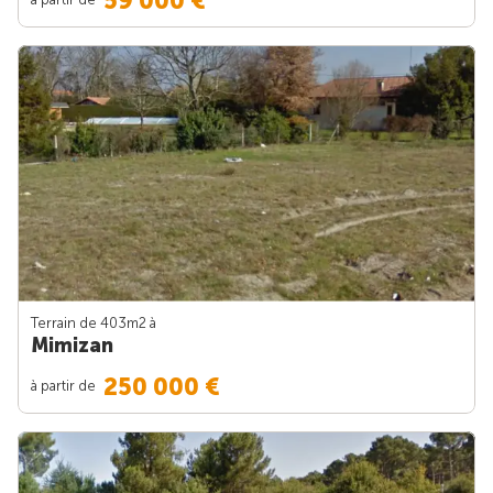
59 000 €
Terrain de 403m
2
à
Mimizan
250 000 €
à partir de