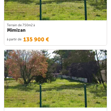
Terrain de 750m
2
à
Mimizan
135 900 €
à partir de