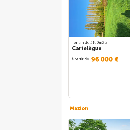
Terrain de 3100m
2
à
Cartelègue
96 000 €
à partir de
Mazion