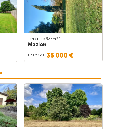
Terrain de 935m
2
à
Mazion
35 000 €
à partir de
e