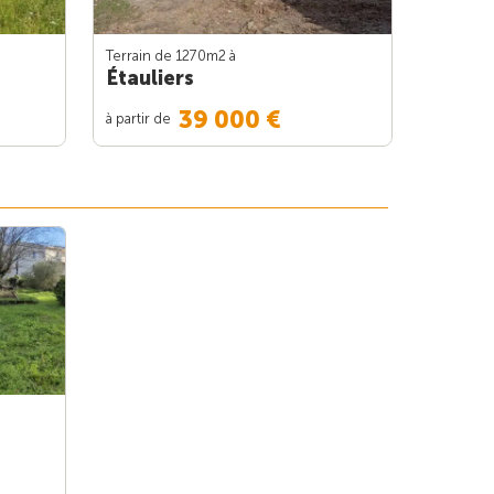
Terrain de 1270m
2
à
Étauliers
39 000 €
à partir de