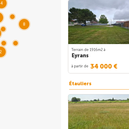
4
8
Terrain de 1916m
2
à
2
Eyrans
34 000 €
à partir de
Étauliers