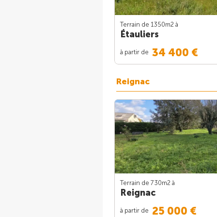
Terrain de 1350m
2
à
Étauliers
34 400 €
à partir de
Reignac
Terrain de 730m
2
à
Reignac
25 000 €
à partir de