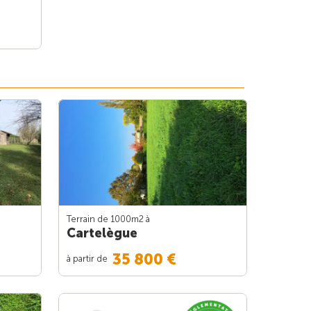
Terrain de 1000m
2
à
Cartelègue
35 800 €
à partir de