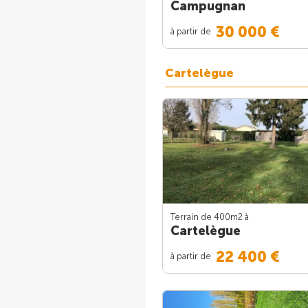
Campugnan
30 000 €
à partir de
Cartelègue
Terrain de 400m
2
à
Cartelègue
22 400 €
à partir de