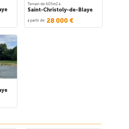
Terrain de 605m
2
à
aye
Saint-Christoly-de-Blaye
28 000 €
à partir de
aye