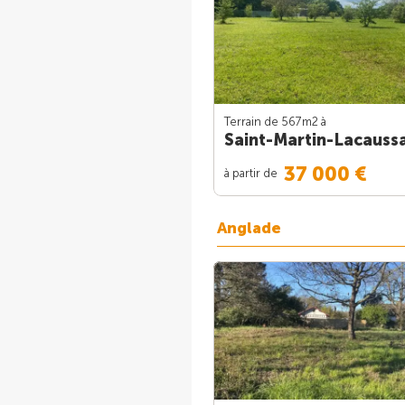
Terrain de 567m
2
à
Saint-Martin-Lacauss
37 000 €
à partir de
Anglade