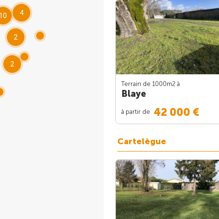
4
10
2
2
Terrain de 1000m
2
à
Blaye
42 000 €
à partir de
Cartelègue