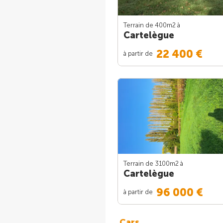
Terrain de 400m
2
à
Cartelègue
22 400 €
à partir de
Terrain de 3100m
2
à
Cartelègue
96 000 €
à partir de
Cars