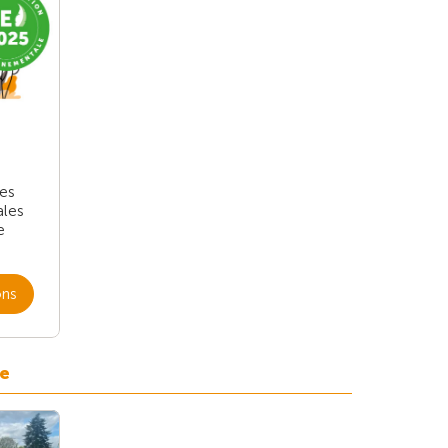
les
ales
e
ons
de