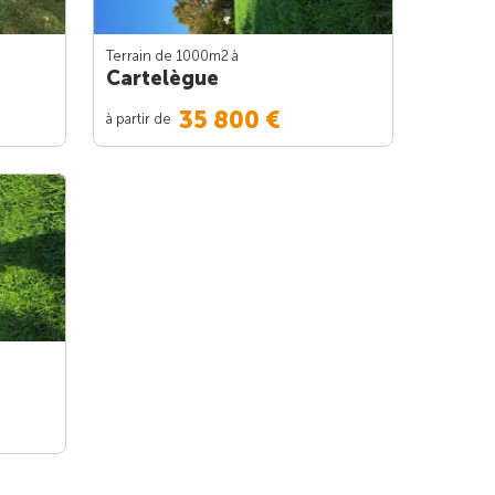
Terrain de 1000m
2
à
Cartelègue
35 800 €
à partir de