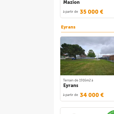
Mazion
35 000 €
à partir de
Eyrans
Terrain de 1916m
2
à
Eyrans
34 000 €
à partir de