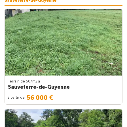
Sauveterre-de-Guyenne
Terrain de 507m
2
à
Sauveterre-de-Guyenne
56 000 €
à partir de