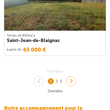
Terrain de 890m
2
à
Saint-Jean-de-Blaignac
65 000 €
à partir de
Première
1
2
3
Dernière
Notre accompagnement pour la