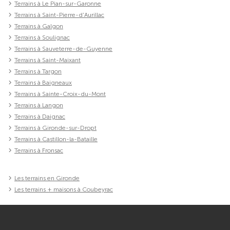
Terrains à Le Pian-sur-Garonne
Terrains à Saint-Pierre-d'Aurillac
Terrains à Galgon
Terrains à Soulignac
Terrains à Sauveterre-de-Guyenne
Terrains à Saint-Maixant
Terrains à Targon
Terrains à Baigneaux
Terrains à Sainte-Croix-du-Mont
Terrains à Langon
Terrains à Daignac
Terrains à Gironde-sur-Dropt
Terrains à Castillon-la-Bataille
Terrains à Fronsac
Les terrains en Gironde
Les terrains + maisons à Coubeyrac