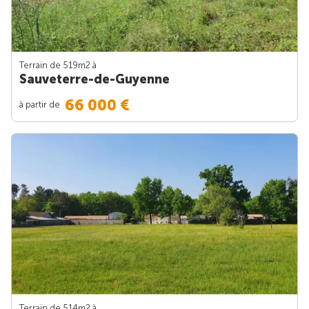
Terrain de 519m
2
à
Sauveterre-de-Guyenne
66 000 €
à partir de
Terrain de 514m
2
à