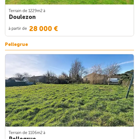
Terrain de 1229m
2
à
Doulezon
28 000 €
à partir de
Pellegrue
Terrain de 1106m
2
à
Pellegrue