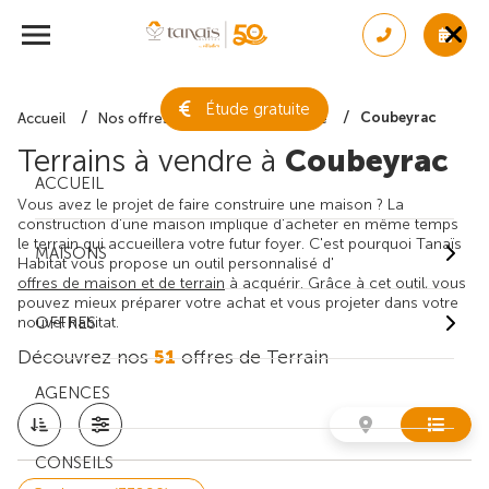
Étude gratuite
Coubeyrac
Accueil
Nos offres de terrain
Gironde
Terrains à vendre à
Coubeyrac
ACCUEIL
Vous avez le projet de faire construire une maison ? La
construction d'une maison implique d'acheter en même temps
le terrain qui accueillera votre futur foyer. C'est pourquoi Tanaïs
MAISONS
Habitat vous propose un outil personnalisé d'
offres de maison et de terrain
à acquérir. Grâce à cet outil, vous
pouvez mieux préparer votre achat et vous projeter dans votre
nouvel habitat.
OFFRES
Découvrez nos
51
offres de Terrain
AGENCES
CONSEILS