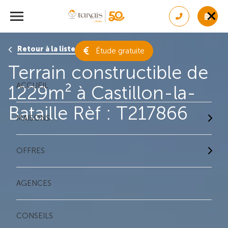
Retour à la liste des résultats
Étude gratuite
Terrain constructible de
ACCUEIL
1229m² à Castillon-la-
Bataille Rèf : T217866
MAISONS
OFFRES
AGENCES
CONSEILS