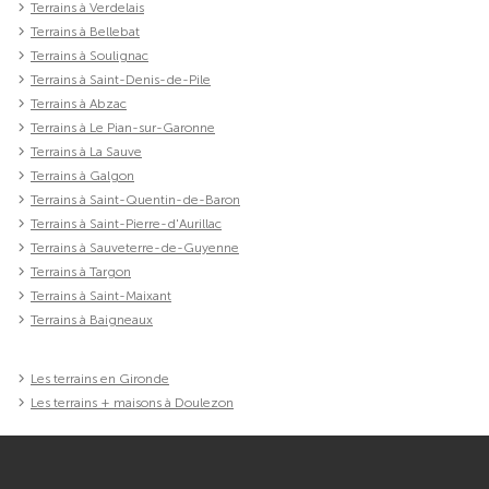
Terrains à Verdelais
Terrains à Bellebat
Terrains à Soulignac
Terrains à Saint-Denis-de-Pile
Terrains à Abzac
Terrains à Le Pian-sur-Garonne
Terrains à La Sauve
Terrains à Galgon
Terrains à Saint-Quentin-de-Baron
Terrains à Saint-Pierre-d'Aurillac
Terrains à Sauveterre-de-Guyenne
Terrains à Targon
Terrains à Saint-Maixant
Terrains à Baigneaux
Les terrains en Gironde
Les terrains + maisons à Doulezon