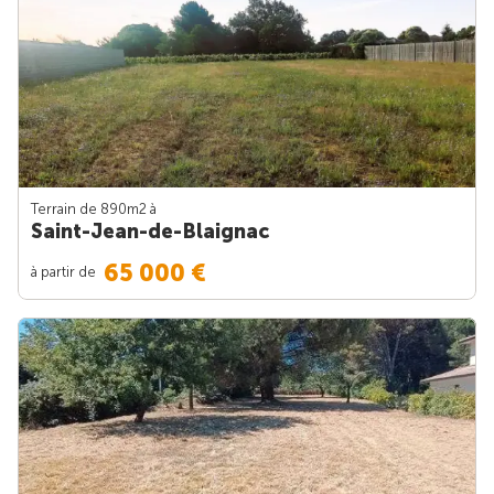
Terrain de 890m
2
à
Saint-Jean-de-Blaignac
65 000 €
à partir de