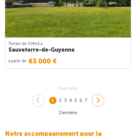
Terrain de 514m
2
à
Sauveterre-de-Guyenne
63 000 €
à partir de
Première
1
2
3
4
5
6
7
Dernière
Notre accompagnement pour la