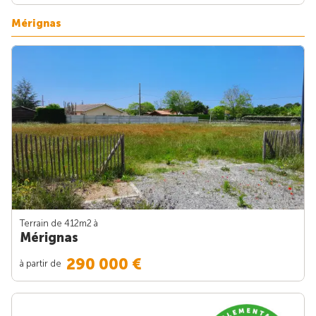
Mérignas
Terrain de 412m
2
à
Mérignas
290 000 €
à partir de