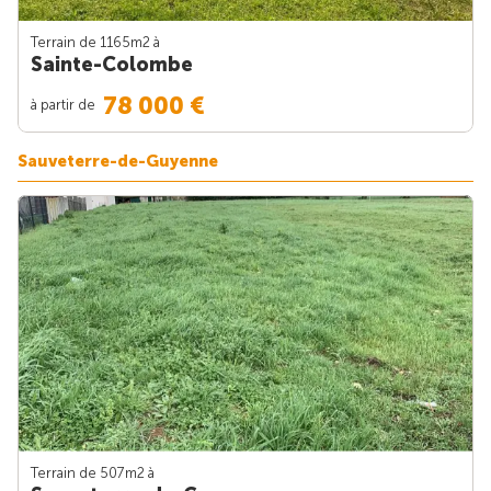
Terrain de 1165m
2
à
Sainte-Colombe
78 000 €
à partir de
Sauveterre-de-Guyenne
Terrain de 507m
2
à