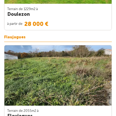
Terrain de 1229m
2
à
Doulezon
28 000 €
à partir de
Flaujagues
Terrain de 2055m
2
à
Flaujagues