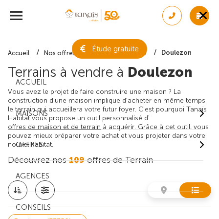
Étude gratuite
Doulezon
Accueil
Nos offres de terrain
Gironde
Terrains à vendre à
Doulezon
ACCUEIL
Vous avez le projet de faire construire une maison ? La
construction d'une maison implique d'acheter en même temps
le terrain qui accueillera votre futur foyer. C'est pourquoi Tanaïs
MAISONS
Habitat vous propose un outil personnalisé d'
offres de maison et de terrain
à acquérir. Grâce à cet outil, vous
pouvez mieux préparer votre achat et vous projeter dans votre
nouvel habitat.
OFFRES
Découvrez nos
109
offres de Terrain
AGENCES
CONSEILS