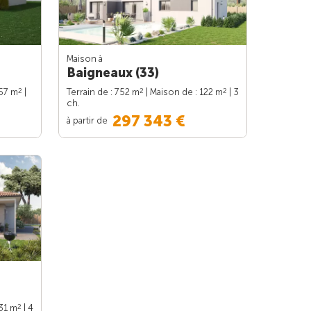
Maison à
Baigneaux (33)
2
2
2
157 m
|
Terrain de : 752 m
| Maison de : 122 m
| 3
ch.
297 343 €
à partir de
2
131 m
| 4