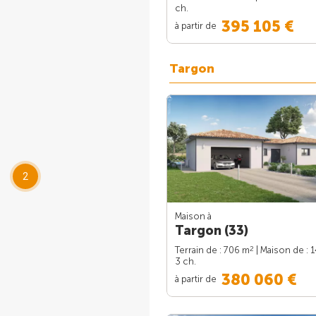
ch.
395 105 €
à partir de
Targon
2
Maison à
Targon (33)
2
Terrain de : 706 m
| Maison de : 
3 ch.
380 060 €
à partir de