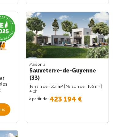
Maison à
Sauveterre-de-Guyenne
(33)
les
ales
2
2
Terrain de : 517 m
| Maison de : 165 m
|
e
4 ch.
423 194 €
à partir de
ons