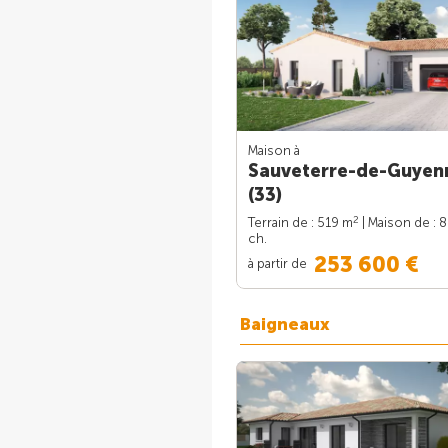
Maison à
Sauveterre-de-Guyen
(33)
2
Terrain de : 519 m
| Maison de : 
ch.
253 600 €
à partir de
Baigneaux