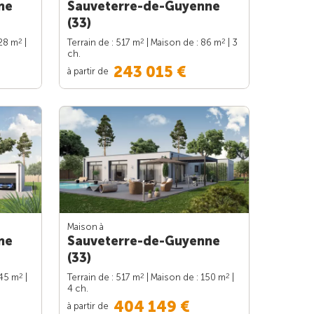
ne
Sauveterre-de-Guyenne
(33)
2
2
2
128 m
|
Terrain de : 517 m
| Maison de : 86 m
| 3
ch.
243 015 €
à partir de
Maison à
ne
Sauveterre-de-Guyenne
(33)
2
2
2
145 m
|
Terrain de : 517 m
| Maison de : 150 m
|
4 ch.
404 149 €
à partir de