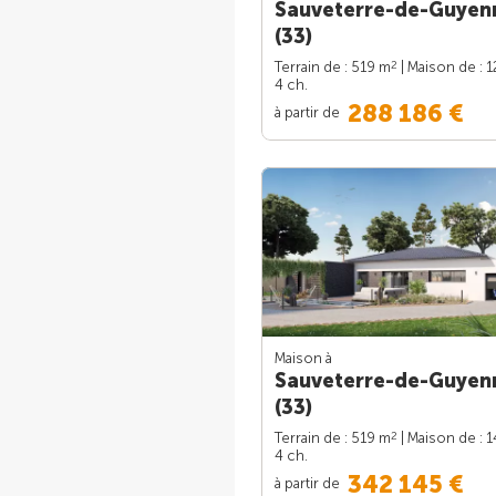
Sauveterre-de-Guyen
(33)
2
Terrain de : 519 m
| Maison de : 
4 ch.
288 186 €
à partir de
Maison à
Sauveterre-de-Guyen
(33)
2
Terrain de : 519 m
| Maison de : 
4 ch.
342 145 €
à partir de