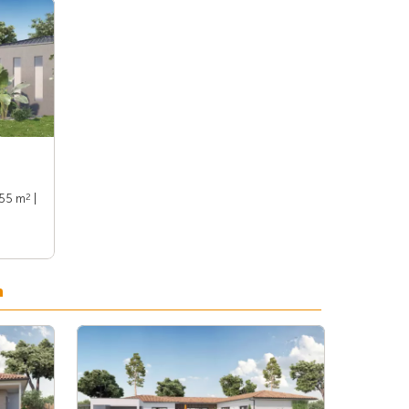
2
155 m
|
n