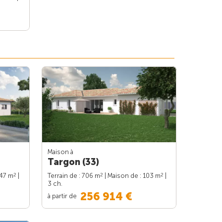
Maison à
Targon (33)
2
2
2
147 m
|
Terrain de : 706 m
| Maison de : 103 m
|
3 ch.
256 914 €
à partir de