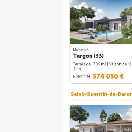
Maison à
Targon (33)
2
Terrain de : 706 m
| Maison de : 
4 ch.
374 030 €
à partir de
Saint-Quentin-de-Baro