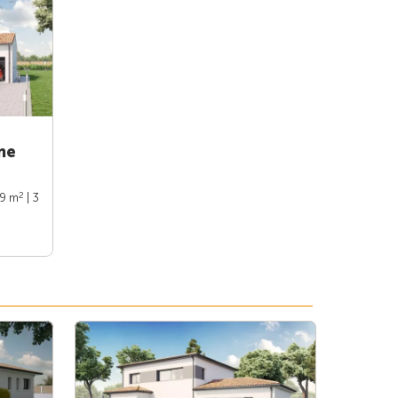
ne
2
89 m
| 3