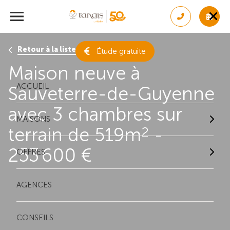
Retour à la liste des résultats
Étude gratuite
Maison neuve à
ACCUEIL
Sauveterre-de-Guyenne
avec 3 chambres sur
MAISONS
terrain de 519m
-
2
253 600 €
OFFRES
AGENCES
CONSEILS