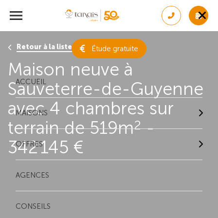
Retour à la liste des résultats
Étude gratuite
Maison neuve à
ACCUEIL
Sauveterre-de-Guyenne
avec 4 chambres sur
MAISONS
terrain de 519m
-
2
342 145 €
OFFRES
AGENCES
CONSEILS