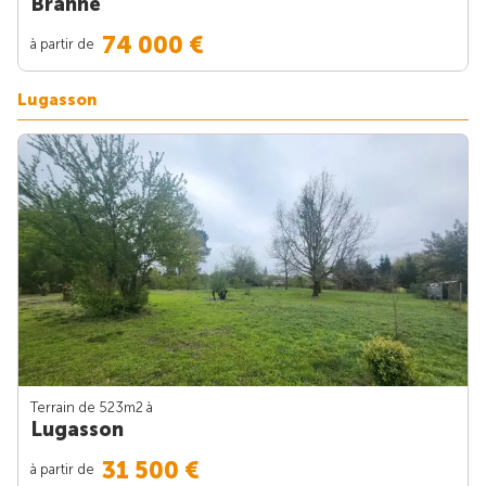
Branne
74 000 €
à partir de
Lugasson
Terrain de 523m
2
à
Lugasson
31 500 €
à partir de