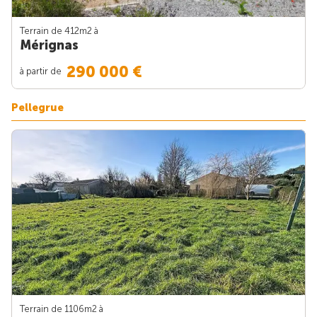
Terrain de 412m
2
à
Mérignas
290 000 €
à partir de
Pellegrue
Terrain de 1106m
2
à