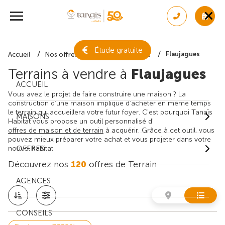
Étude gratuite
Flaujagues
Accueil
Nos offres de terrain
Gironde
Terrains à vendre à
Flaujagues
ACCUEIL
Vous avez le projet de faire construire une maison ? La
construction d'une maison implique d'acheter en même temps
le terrain qui accueillera votre futur foyer. C'est pourquoi Tanaïs
MAISONS
Habitat vous propose un outil personnalisé d'
offres de maison et de terrain
à acquérir. Grâce à cet outil, vous
pouvez mieux préparer votre achat et vous projeter dans votre
nouvel habitat.
OFFRES
Découvrez nos
120
offres de Terrain
AGENCES
CONSEILS