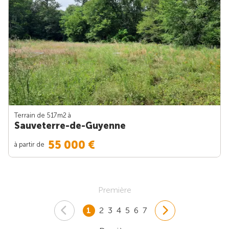
Terrain de 517m
2
à
Sauveterre-de-Guyenne
55 000 €
à partir de
Première
1
2
3
4
5
6
7