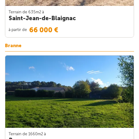
Terrain de 635m
2
à
Saint-Jean-de-Blaignac
66 000 €
à partir de
Branne
Terrain de 1660m
2
à