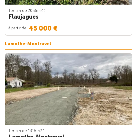
Terrain de 2055m
2
à
Flaujagues
45 000 €
à partir de
Lamothe-Montravel
Terrain de 1315m
2
à
Lamothe-Montravel