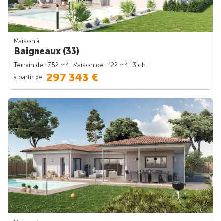
Maison à
Baigneaux (33)
2
2
Terrain de : 752 m
| Maison de : 122 m
| 3 ch.
297 343 €
à partir de