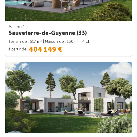
Maison à
Sauveterre-de-Guyenne (33)
2
2
Terrain de : 517 m
| Maison de : 150 m
| 4 ch.
404 149 €
à partir de