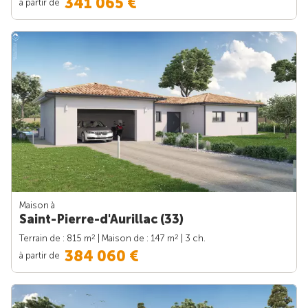
341 065 €
à partir de
Maison à
Saint-Pierre-d'Aurillac (33)
2
2
Terrain de : 815 m
| Maison de : 147 m
| 3 ch.
384 060 €
à partir de