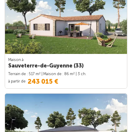
Maison à
Sauveterre-de-Guyenne (33)
2
2
Terrain de : 517 m
| Maison de : 86 m
| 3 ch.
243 015 €
à partir de