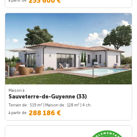
253 600 €
Maison à
Sauveterre-de-Guyenne (33)
2
2
Terrain de : 519 m
| Maison de : 128 m
| 4 ch.
288 186 €
à partir de