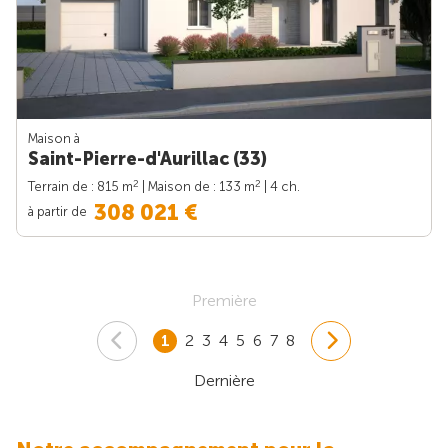
Maison à
Saint-Pierre-d'Aurillac (33)
2
2
Terrain de : 815 m
| Maison de : 133 m
| 4 ch.
308 021 €
à partir de
Première
1
2
3
4
5
6
7
8
Dernière