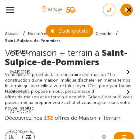
Étude gratuite
Accueil
Nos offres de maison + terrain
Gironde
Saint-Sulpice-de-Pommiers
Votre maison + terrain à
Saint-
ACCUEIL
Sulpice-de-Pommiers
MAISONS
Vous avez le projet de faire construire une maison ? La
construction d'une maison implique d'acheter en même temps
le terrain qui accueillera votre futur foyer. C'est pourquoi Tanaïs
Habitat vous propose un outil personnalisé d'
OFFRES
offres de maison et de terrain
à acquérir. Grâce à cet outil, vous
pouvez mieux préparer votre achat et vous projeter dans votre
nouvel habitat.
AGENCES
Découvrez nos
132
offres de Maison + Terrain
CONSEILS