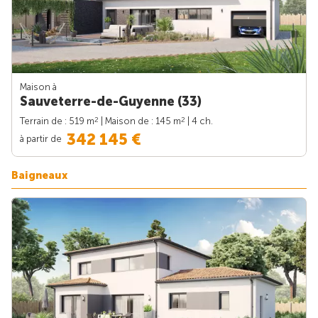
Maison à
Sauveterre-de-Guyenne (33)
2
2
Terrain de : 519 m
| Maison de : 145 m
| 4 ch.
342 145 €
à partir de
Baigneaux