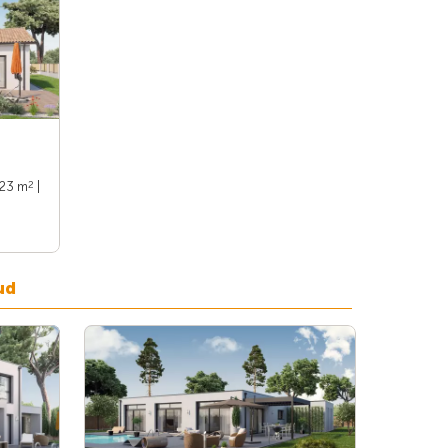
2
123 m
|
ud