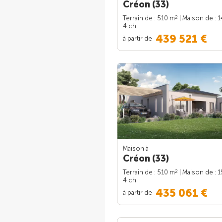
Créon (33)
2
Terrain de : 510 m
| Maison de : 
4 ch.
439 521 €
à partir de
Maison à
Créon (33)
2
Terrain de : 510 m
| Maison de : 
4 ch.
435 061 €
à partir de