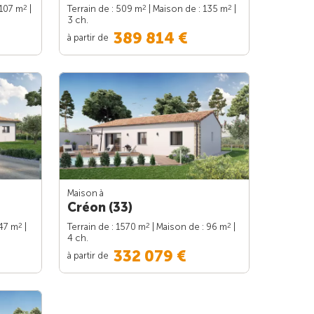
2
2
2
 107 m
|
Terrain de : 509 m
| Maison de : 135 m
|
3 ch.
389 814 €
à partir de
Maison à
Créon (33)
2
2
2
147 m
|
Terrain de : 1570 m
| Maison de : 96 m
|
4 ch.
332 079 €
à partir de