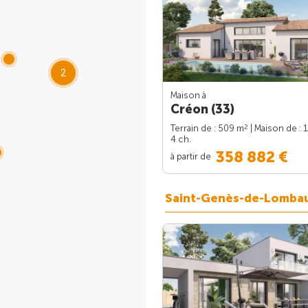
2
Maison à
Créon (33)
2
Terrain de : 509 m
| Maison de : 
4 ch.
358 882 €
à partir de
Saint-Genès-de-Lomba