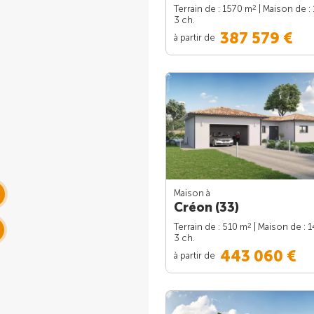
2
Terrain de : 1570 m
| Maison de :
3 ch.
387 579 €
à partir de
Maison à
Créon (33)
2
Terrain de : 510 m
| Maison de : 
3 ch.
443 060 €
à partir de