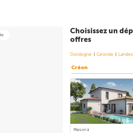
Choisissez un dép
te
offres
Dordogne
Gironde
Landes
Créon
Maison à