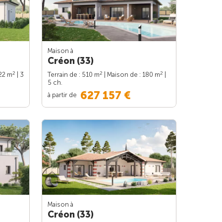
Maison à
Créon (33)
2
2
2
122 m
| 3
Terrain de : 510 m
| Maison de : 180 m
|
5 ch.
627 157 €
à partir de
Maison à
Créon (33)