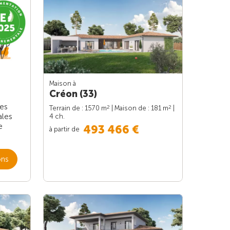
Maison à
Créon (33)
les
2
2
Terrain de : 1570 m
| Maison de : 181 m
|
ales
4 ch.
e
493 466 €
à partir de
ons