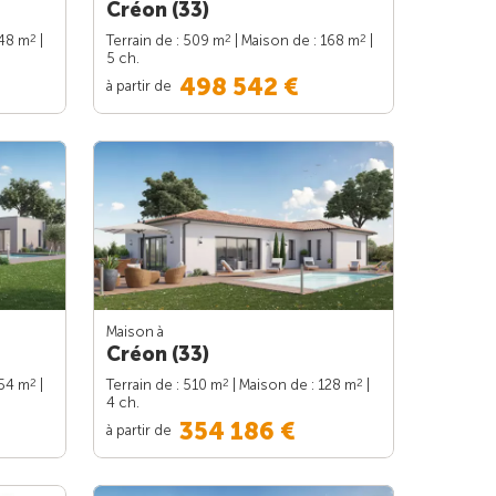
Créon (33)
2
2
2
148 m
|
Terrain de : 509 m
| Maison de : 168 m
|
5 ch.
498 542 €
à partir de
Maison à
Créon (33)
2
2
2
154 m
|
Terrain de : 510 m
| Maison de : 128 m
|
4 ch.
354 186 €
à partir de