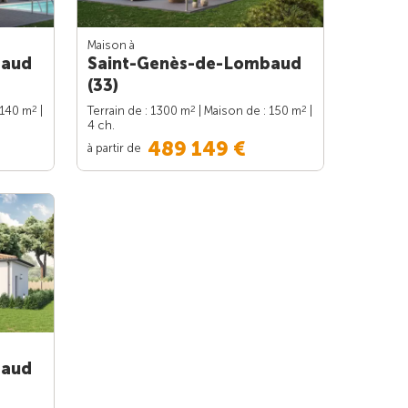
Maison à
baud
Saint-Genès-de-Lombaud
(33)
2
2
2
 140 m
|
Terrain de : 1300 m
| Maison de : 150 m
|
4 ch.
489 149 €
à partir de
baud