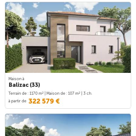
Maison à
Balizac (33)
2
2
Terrain de : 1170 m
| Maison de : 107 m
| 3 ch.
322 579 €
à partir de