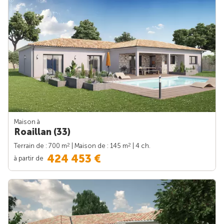
Maison à
Roaillan (33)
2
2
Terrain de : 700 m
| Maison de : 145 m
| 4 ch.
424 453 €
à partir de