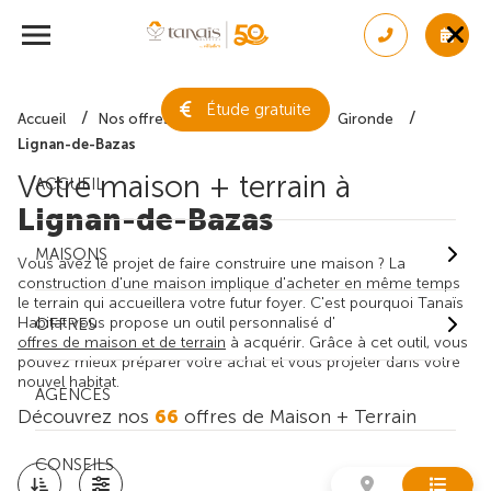
Étude gratuite
Accueil
Nos offres de maison + terrain
Gironde
Lignan-de-Bazas
Votre maison + terrain à
ACCUEIL
Lignan-de-Bazas
MAISONS
Vous avez le projet de faire construire une maison ? La
construction d'une maison implique d'acheter en même temps
le terrain qui accueillera votre futur foyer. C'est pourquoi Tanaïs
Habitat vous propose un outil personnalisé d'
OFFRES
offres de maison et de terrain
à acquérir. Grâce à cet outil, vous
pouvez mieux préparer votre achat et vous projeter dans votre
nouvel habitat.
AGENCES
Découvrez nos
66
offres de Maison + Terrain
CONSEILS