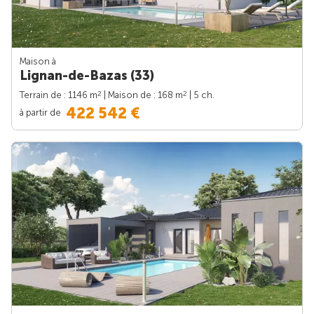
Maison à
Lignan-de-Bazas (33)
2
2
Terrain de : 1146 m
| Maison de : 168 m
| 5 ch.
422 542 €
à partir de