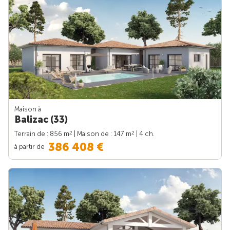
Maison à
Balizac (33)
2
2
Terrain de : 856 m
| Maison de : 147 m
| 4 ch.
386 408 €
à partir de