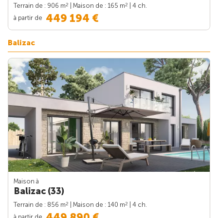
2
2
Terrain de : 906 m
| Maison de : 165 m
| 4 ch.
449 194 €
à partir de
Balizac
Maison à
Balizac (33)
2
2
Terrain de : 856 m
| Maison de : 140 m
| 4 ch.
449 890 €
à partir de