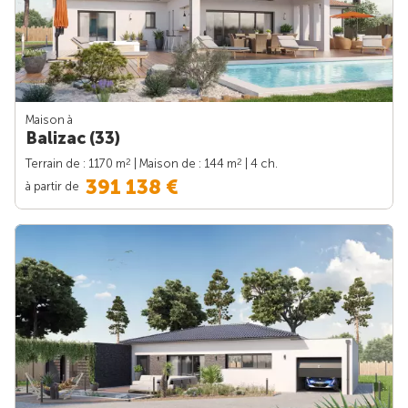
Maison à
Balizac (33)
2
2
Terrain de : 1170 m
| Maison de : 144 m
| 4 ch.
391 138 €
à partir de