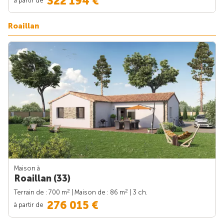
322 194 €
Roaillan
Maison à
Roaillan (33)
2
2
Terrain de : 700 m
| Maison de : 86 m
| 3 ch.
276 015 €
à partir de