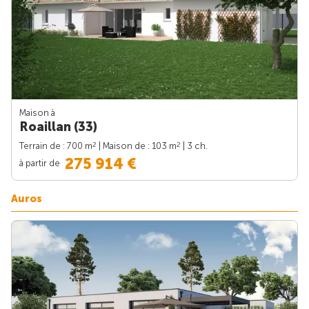
Maison à
Roaillan (33)
2
2
Terrain de : 700 m
| Maison de : 103 m
| 3 ch.
275 914 €
à partir de
Auros