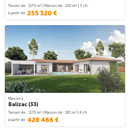
2
2
Terrain de : 1170 m
| Maison de : 100 m
| 3 ch.
255 320 €
à partir de
Maison à
Balizac (33)
2
2
Terrain de : 1170 m
| Maison de : 181 m
| 4 ch.
428 466 €
à partir de