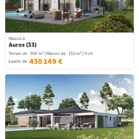
Maison à
Auros (33)
2
2
Terrain de : 906 m
| Maison de : 150 m
| 4 ch.
430 149 €
à partir de