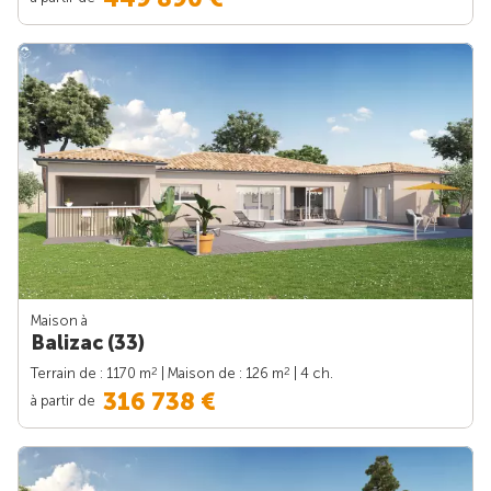
Maison à
Balizac (33)
2
2
Terrain de : 1170 m
| Maison de : 126 m
| 4 ch.
316 738 €
à partir de