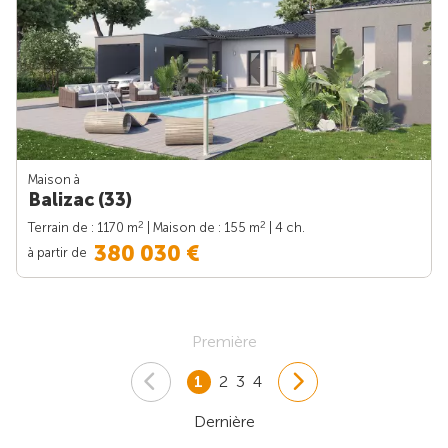
Maison à
Balizac (33)
2
2
Terrain de : 1170 m
| Maison de : 155 m
| 4 ch.
380 030 €
à partir de
Première
1
2
3
4
Dernière