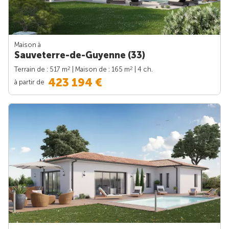
Maison à
Sauveterre-de-Guyenne (33)
2
2
Terrain de : 517 m
| Maison de : 165 m
| 4 ch.
423 194 €
à partir de