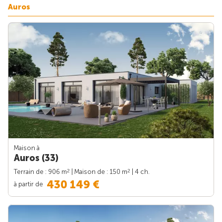
Auros
Maison à
Auros (33)
2
2
Terrain de : 906 m
| Maison de : 150 m
| 4 ch.
430 149 €
à partir de