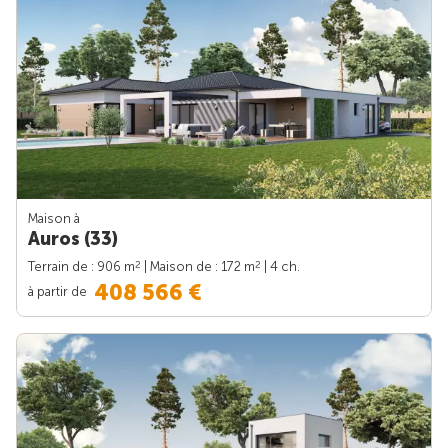
Maison à
Auros (33)
2
2
Terrain de : 906 m
| Maison de : 172 m
| 4 ch.
408 566 €
à partir de