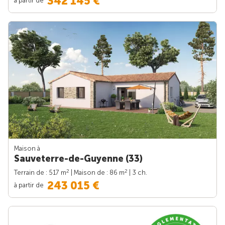
342 145 €
Maison à
Sauveterre-de-Guyenne (33)
2
2
Terrain de : 517 m
| Maison de : 86 m
| 3 ch.
243 015 €
à partir de