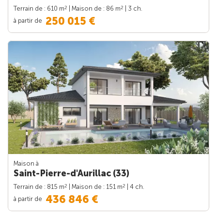
2
2
Terrain de : 610 m
| Maison de : 86 m
| 3 ch.
250 015 €
à partir de
Maison à
Saint-Pierre-d'Aurillac (33)
2
2
Terrain de : 815 m
| Maison de : 151 m
| 4 ch.
436 846 €
à partir de