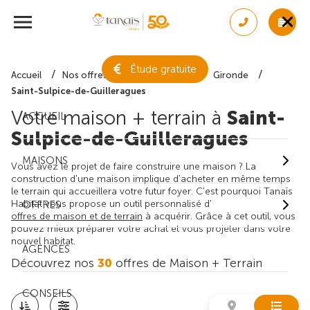
Étude gratuite
Accueil
Nos offres de maison + terrain
Gironde
Saint-Sulpice-de-Guilleragues
Votre maison + terrain à
Saint-
ACCUEIL
Sulpice-de-Guilleragues
MAISONS
Vous avez le projet de faire construire une maison ? La
construction d'une maison implique d'acheter en même temps
le terrain qui accueillera votre futur foyer. C'est pourquoi Tanaïs
Habitat vous propose un outil personnalisé d'
OFFRES
offres de maison et de terrain
à acquérir. Grâce à cet outil, vous
pouvez mieux préparer votre achat et vous projeter dans votre
nouvel habitat.
AGENCES
Découvrez nos
30
offres de Maison + Terrain
CONSEILS