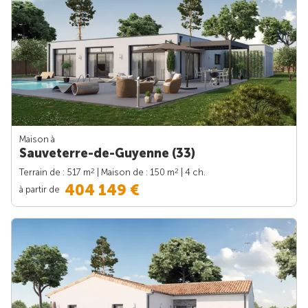
Maison à
Sauveterre-de-Guyenne (33)
2
2
Terrain de : 517 m
| Maison de : 150 m
| 4 ch.
404 149 €
à partir de