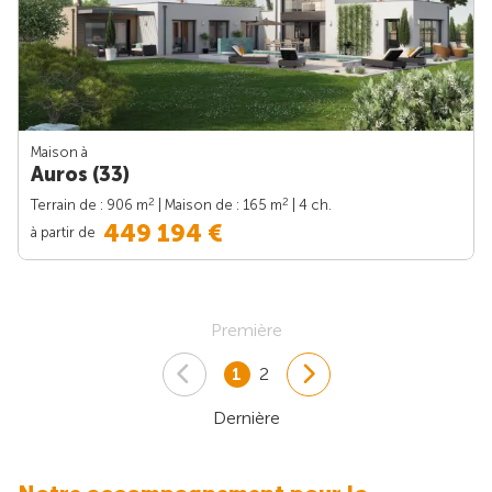
Maison à
Auros (33)
2
2
Terrain de : 906 m
| Maison de : 165 m
| 4 ch.
449 194 €
à partir de
Première
1
2
Dernière