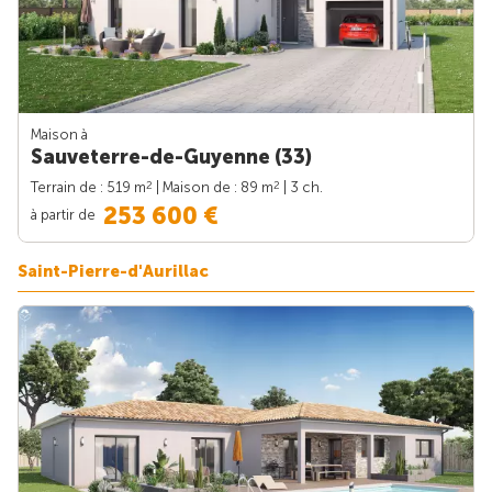
Maison à
Sauveterre-de-Guyenne (33)
2
2
Terrain de : 519 m
| Maison de : 89 m
| 3 ch.
253 600 €
à partir de
Saint-Pierre-d'Aurillac