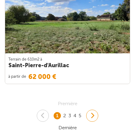
Terrain de 610m
2
à
Saint-Pierre-d'Aurillac
62 000 €
à partir de
Première
1
2
3
4
5
Dernière