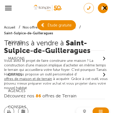
Étude gratuite
Accueil
Nos offres de terrain
Gironde
Saint-Sulpice-de-Guilleragues
Terrains à vendre à
Saint-
ACCUEIL
Sulpice-de-Guilleragues
MAISONS
Vous avez le projet de faire construire une maison ? La
construction d'une maison implique d'acheter en même temps
le terrain qui accueillera votre futur foyer. C'est pourquoi Tanaïs
Habitat vous propose un outil personnalisé d'
OFFRES
offres de maison et de terrain
à acquérir. Grâce à cet outil, vous
pouvez mieux préparer votre achat et vous projeter dans votre
nouvel habitat.
AGENCES
Découvrez nos
86
offres de Terrain
CONSEILS