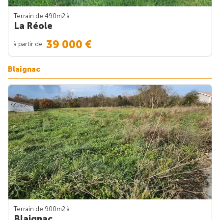
Terrain de 490m
2
à
La Réole
39 000 €
à partir de
Blaignac
Terrain de 900m
2
à
Blaignac