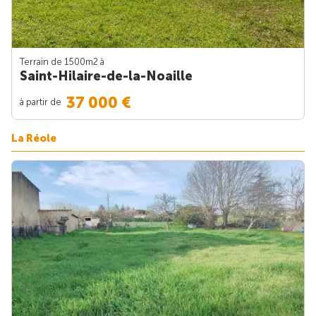
Terrain de 1500m
2
à
Saint-Hilaire-de-la-Noaille
37 000 €
à partir de
La Réole