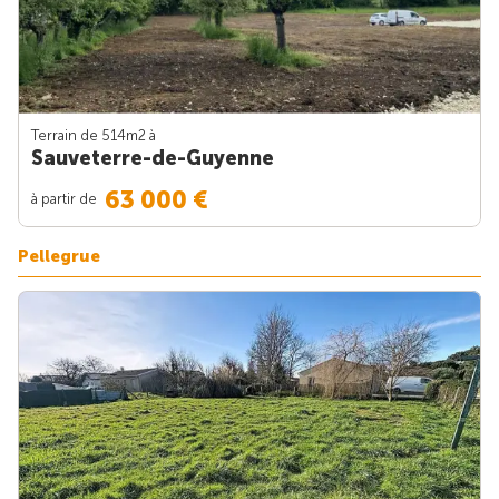
Terrain de 514m
2
à
Sauveterre-de-Guyenne
63 000 €
à partir de
Pellegrue