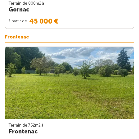
Terrain de 800m
2
à
Gornac
45 000 €
à partir de
Frontenac
Terrain de 752m
2
à
Frontenac