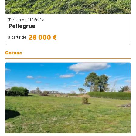
Terrain de 1106m
2
à
Pellegrue
28 000 €
à partir de
Gornac