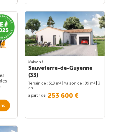
Maison à
Sauveterre-de-Guyenne
(33)
les
ales
2
2
Terrain de : 519 m
| Maison de : 89 m
| 3
e
ch.
253 600 €
à partir de
ons