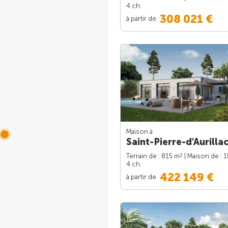
4 ch.
308 021 €
à partir de
Maison à
Saint-Pierre-d'Aurillac
2
Terrain de : 815 m
| Maison de : 
4 ch.
422 149 €
à partir de