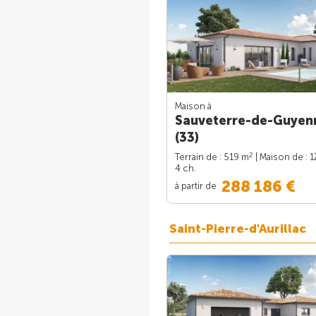
Maison à
Sauveterre-de-Guyen
(33)
2
Terrain de : 519 m
| Maison de : 
4 ch.
288 186 €
à partir de
Saint-Pierre-d'Aurillac