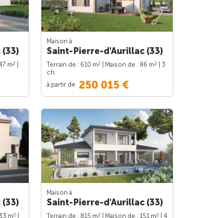
Maison à
 (33)
Saint-Pierre-d'Aurillac (33)
2
2
2
147 m
|
Terrain de : 610 m
| Maison de : 86 m
| 3
ch.
250 015 €
à partir de
Maison à
 (33)
Saint-Pierre-d'Aurillac (33)
2
2
2
133 m
|
Terrain de : 815 m
| Maison de : 151 m
| 4