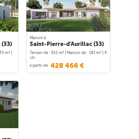
Maison à
 (33)
Saint-Pierre-d'Aurillac (33)
2
2
2
135 m
|
Terrain de : 815 m
| Maison de : 181 m
| 4
ch.
428 466 €
à partir de