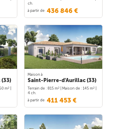
ch.
436 846 €
à partir de
Maison à
 (33)
Saint-Pierre-d'Aurillac (33)
2
2
2
150 m
|
Terrain de : 815 m
| Maison de : 145 m
|
4 ch.
411 453 €
à partir de