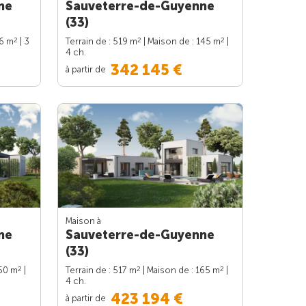
ne
Sauveterre-de-Guyenne
(33)
2
2
2
86 m
| 3
Terrain de : 519 m
| Maison de : 145 m
|
4 ch.
342 145 €
à partir de
Maison à
ne
Sauveterre-de-Guyenne
(33)
2
2
2
150 m
|
Terrain de : 517 m
| Maison de : 165 m
|
4 ch.
423 194 €
à partir de