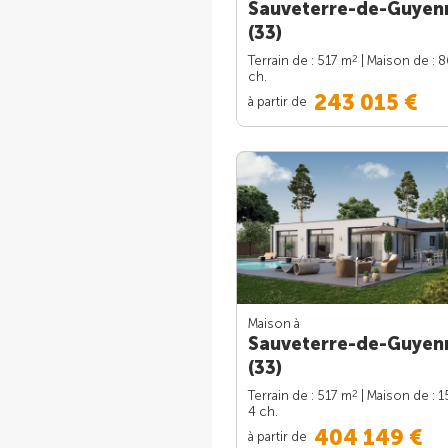
Sauveterre-de-Guyen
(33)
2
Terrain de : 517 m
| Maison de : 
ch.
243 015 €
à partir de
Maison à
Sauveterre-de-Guyen
(33)
2
Terrain de : 517 m
| Maison de : 
4 ch.
404 149 €
à partir de