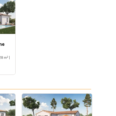
ne
2
128 m
|