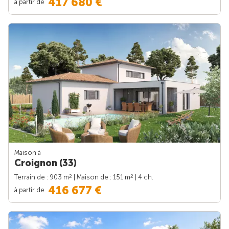
417 680 €
à partir de
Maison à
Croignon (33)
2
2
Terrain de : 903 m
| Maison de : 151 m
| 4 ch.
416 677 €
à partir de