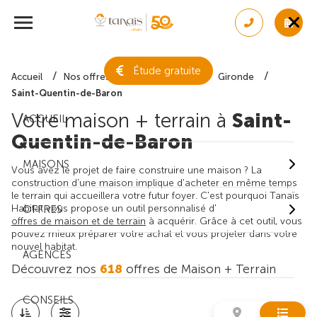
Étude gratuite
Accueil
Nos offres de maison + terrain
Gironde
Saint-Quentin-de-Baron
Votre maison + terrain à
Saint-
ACCUEIL
Quentin-de-Baron
MAISONS
Vous avez le projet de faire construire une maison ? La
construction d'une maison implique d'acheter en même temps
le terrain qui accueillera votre futur foyer. C'est pourquoi Tanaïs
Habitat vous propose un outil personnalisé d'
OFFRES
offres de maison et de terrain
à acquérir. Grâce à cet outil, vous
pouvez mieux préparer votre achat et vous projeter dans votre
nouvel habitat.
AGENCES
Découvrez nos
618
offres de Maison + Terrain
CONSEILS