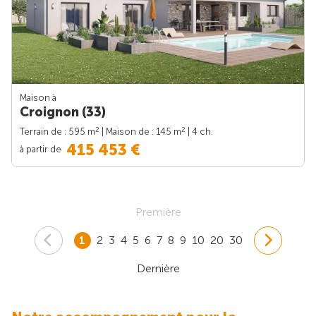
Maison à
Croignon (33)
2
2
Terrain de : 595 m
| Maison de : 145 m
| 4 ch.
415 453 €
à partir de
Première
1
2
3
4
5
6
7
8
9
10
20
30
Dernière