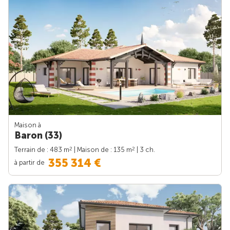
Maison à
Baron (33)
2
2
Terrain de : 483 m
| Maison de : 135 m
| 3 ch.
355 314 €
à partir de