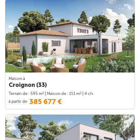
Maison à
Croignon (33)
2
2
Terrain de : 595 m
| Maison de : 151 m
| 4 ch.
385 677 €
à partir de