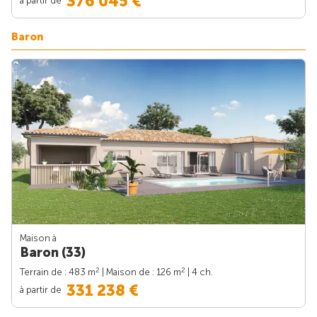
376 045 €
Baron
Maison à
Baron (33)
2
2
Terrain de : 483 m
| Maison de : 126 m
| 4 ch.
331 238 €
à partir de