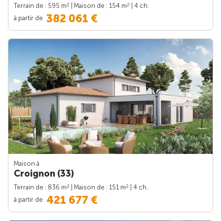
2
2
Terrain de : 595 m
| Maison de : 154 m
| 4 ch.
382 061 €
à partir de
Maison à
Croignon (33)
2
2
Terrain de : 836 m
| Maison de : 151 m
| 4 ch.
421 677 €
à partir de