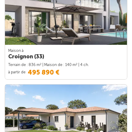
Maison à
Croignon (33)
2
2
Terrain de : 836 m
| Maison de : 140 m
| 4 ch.
495 890 €
à partir de