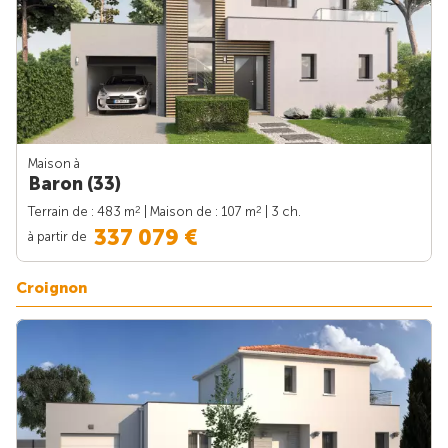
Maison à
Baron (33)
2
2
Terrain de : 483 m
| Maison de : 107 m
| 3 ch.
337 079 €
à partir de
Croignon