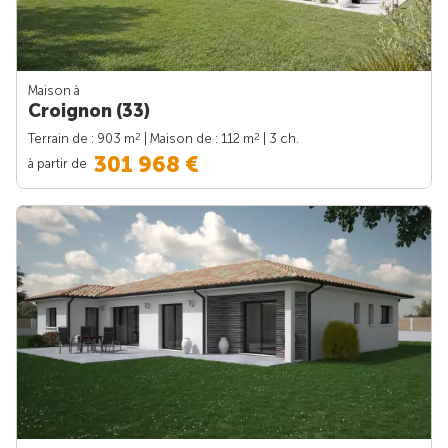
Maison à
Croignon (33)
2
2
Terrain de : 903 m
| Maison de : 112 m
| 3 ch.
301 968 €
à partir de