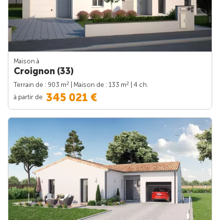
Maison à
Croignon (33)
2
2
Terrain de : 903 m
| Maison de : 133 m
| 4 ch.
345 021 €
à partir de