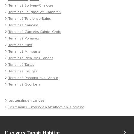
Terrains à Sort-en-Chalosse
Terrains à Saugnac-et-Cambran
Terrains à Tercis-les-Bains
Terrains à Narrosse
Terrains à Carcarès-Sainte-Croix
Terrains à Pomarez
Terrains à Hinx
Terrains à Mimbaste
Terrains à Rion-des-Landes
Terrains à Tartas
Terrains à Heugas
Terrains à Pontonx-sur-l'Adour
Terrains à Gourbera
Les terrains en Landes
Les terrains + maisons à Montfort-en-Chalosse
L'univers Tanais Habitat