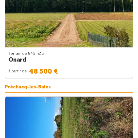
Terrain de 845m
2
à
Onard
48 500 €
à partir de
Préchacq-les-Bains