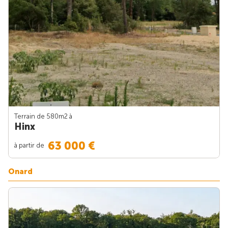
Terrain de 580m
2
à
Hinx
63 000 €
à partir de
Onard