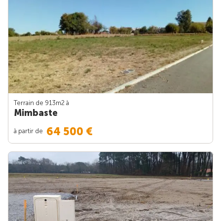
Terrain de 913m
2
à
Mimbaste
64 500 €
à partir de