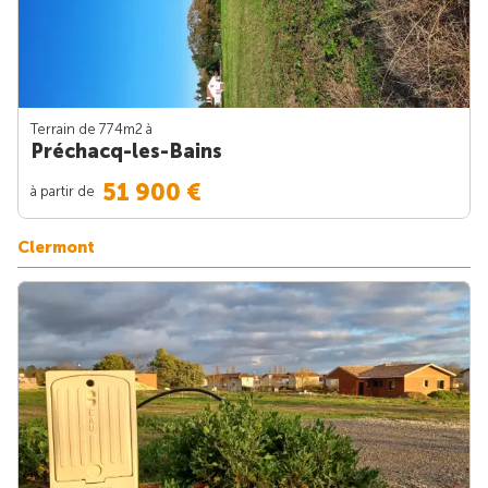
Terrain de 774m
2
à
Préchacq-les-Bains
51 900 €
à partir de
Clermont