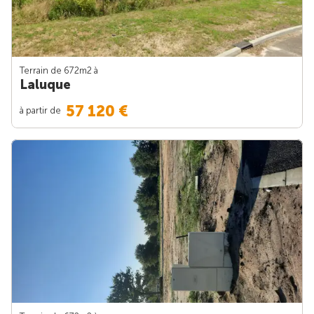
Terrain de 672m
2
à
Laluque
57 120 €
à partir de