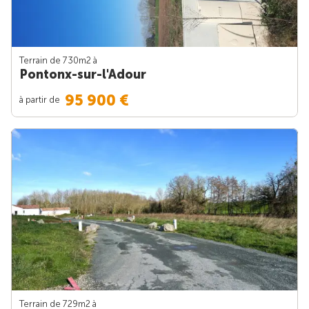
Terrain de 730m
2
à
Pontonx-sur-l'Adour
95 900 €
à partir de
Terrain de 729m
2
à