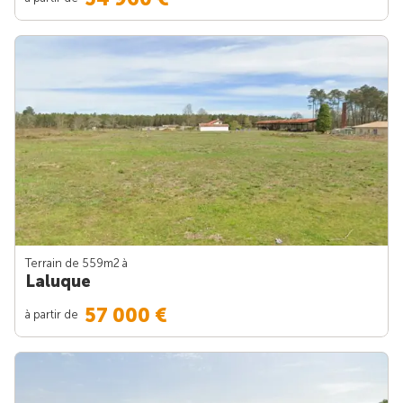
Terrain de 559m
2
à
Laluque
57 000 €
à partir de