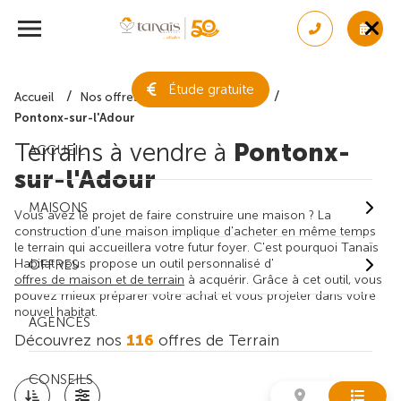
Étude gratuite
Accueil
Nos offres de terrain
Landes
Pontonx-sur-l'Adour
Terrains à vendre à
Pontonx-
ACCUEIL
sur-l'Adour
MAISONS
Vous avez le projet de faire construire une maison ? La
construction d'une maison implique d'acheter en même temps
le terrain qui accueillera votre futur foyer. C'est pourquoi Tanaïs
Habitat vous propose un outil personnalisé d'
OFFRES
offres de maison et de terrain
à acquérir. Grâce à cet outil, vous
pouvez mieux préparer votre achat et vous projeter dans votre
nouvel habitat.
AGENCES
Découvrez nos
116
offres de Terrain
CONSEILS