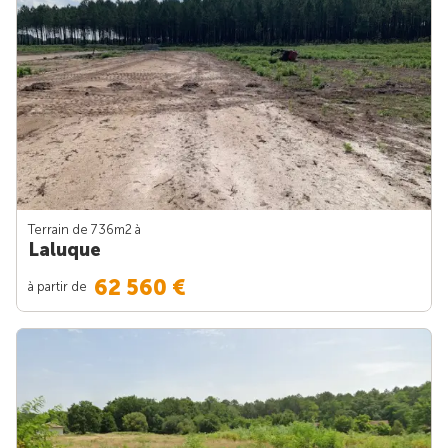
Terrain de 736m
2
à
Laluque
62 560 €
à partir de