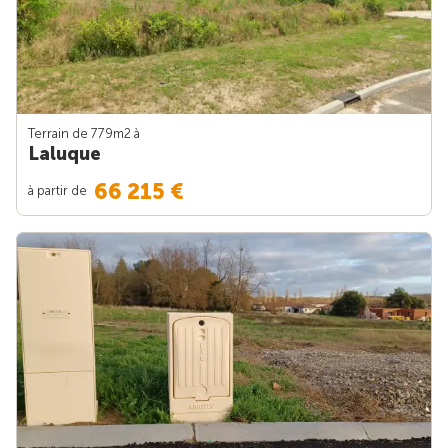
Terrain de 779m
2
à
Laluque
66 215 €
à partir de