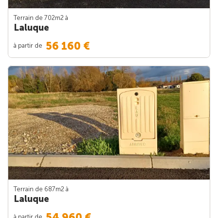
Terrain de 702m
2
à
Laluque
56 160 €
à partir de
Terrain de 687m
2
à
Laluque
54 960 €
à partir de