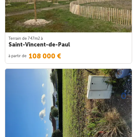
Terrain de 747m
2
à
Saint-Vincent-de-Paul
108 000 €
à partir de