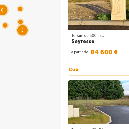
8
3
Terrain de 500m
2
à
Seyresse
84 600 €
à partir de
Dax