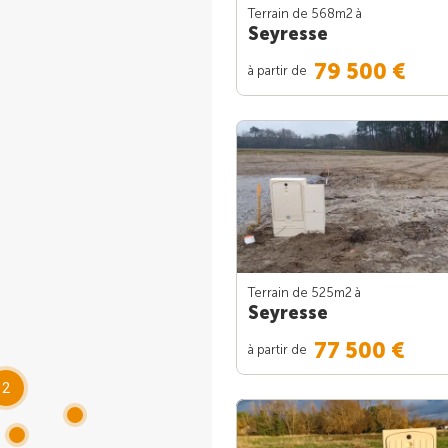
Terrain de 568m
2
à
Seyresse
79 500 €
à partir de
Terrain de 525m
2
à
Seyresse
77 500 €
à partir de
2