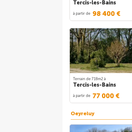
Tercis-les-Bains
98 400 €
à partir de
Terrain de 718m
2
à
Tercis-les-Bains
77 000 €
à partir de
Oeyreluy