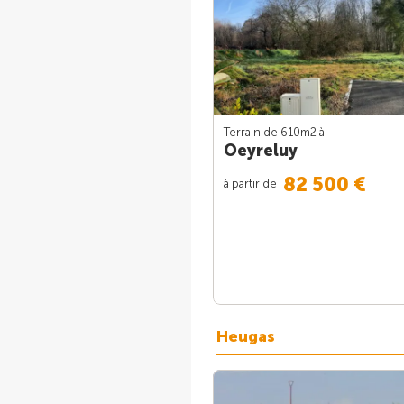
Terrain de 610m
2
à
Oeyreluy
82 500 €
à partir de
Heugas