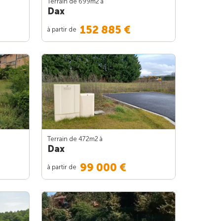
Terrain de 699m
2
à
Dax
152 885 €
à partir de
Terrain de 472m
2
à
Dax
99 000 €
à partir de