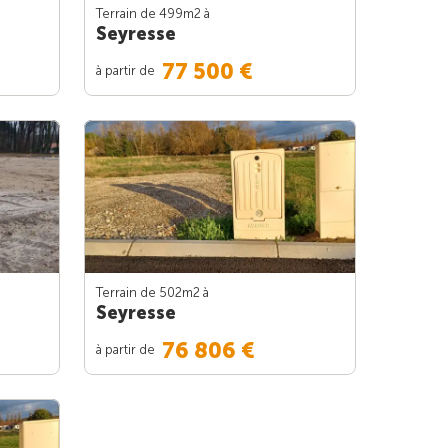
Terrain de 499m
2
à
Seyresse
77 500 €
à partir de
Terrain de 502m
2
à
Seyresse
76 806 €
à partir de