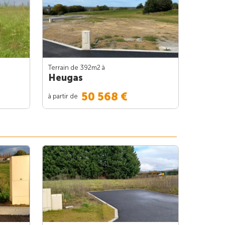
Terrain de 392m
2
à
Heugas
50 568 €
à partir de