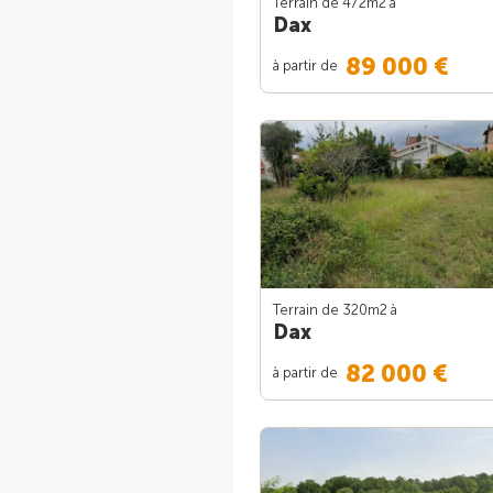
Terrain de 472m
2
à
Dax
89 000 €
à partir de
Terrain de 320m
2
à
Dax
82 000 €
à partir de