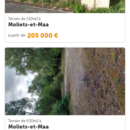
Terrain de 510m
2
à
Moliets-et-Maa
205 000 €
à partir de
Terrain de 630m
2
à
Moliets-et-Maa