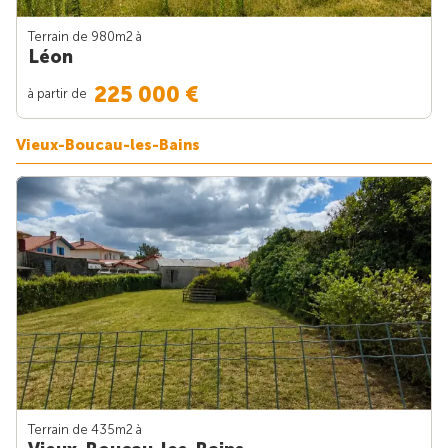
Terrain de 980m
2
à
Léon
225 000 €
à partir de
Vieux-Boucau-les-Bains
Terrain de 435m
2
à