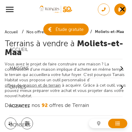
Étude gratuite
Moliets-et-Maa
Accueil
Nos offres de terrain
Landes
Terrains à vendre à
Moliets-et-
ACCUEIL
Maa
Vous avez le projet de faire construire une maison ? La
MAISONS
construction d'une maison implique d'acheter en même temps
le terrain qui accueillera votre futur foyer. C'est pourquoi Tanaïs
Habitat vous propose un outil personnalisé d'
offres de maison et de terrain
à acquérir. Grâce à cet outil, vous
OFFRES
pouvez mieux préparer votre achat et vous projeter dans votre
nouvel habitat.
Découvrez nos
92
offres de Terrain
AGENCES
CONSEILS