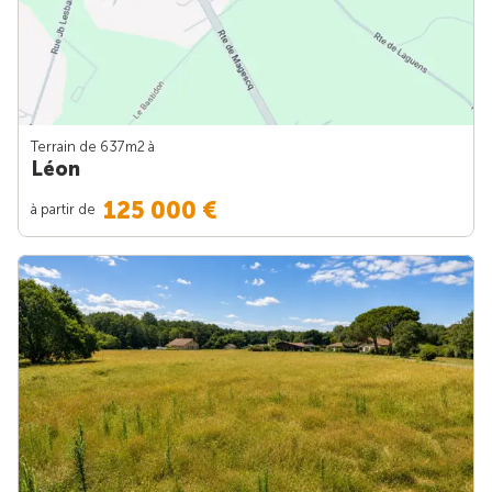
Terrain de 637m
2
à
Léon
125 000 €
à partir de