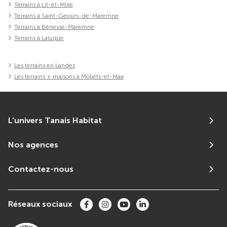
Terrains à Lit-et-Mixe
Terrains à Saint-Geours-de-Maremne
Terrains à Bénesse-Maremne
Terrains à Laluque
Les terrains en Landes
Les terrains + maisons à Moliets-et-Maa
L'univers Tanais Habitat
Nos agences
Contactez-nous
Réseaux sociaux