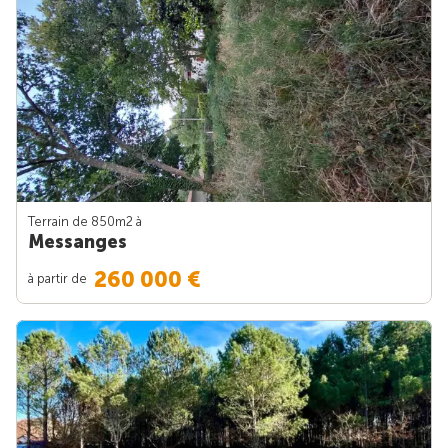
Terrain de 850m
2
à
Messanges
260 000 €
à partir de