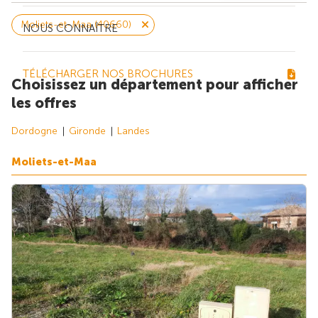
Moliets-et-Maa (40660)
NOUS CONNAÎTRE
TÉLÉCHARGER NOS BROCHURES
Choisissez un département pour afficher
les offres
Dordogne
Gironde
Landes
Moliets-et-Maa