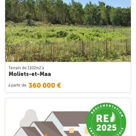
Terrain de 1102m
2
à
Moliets-et-Maa
360 000 €
à partir de