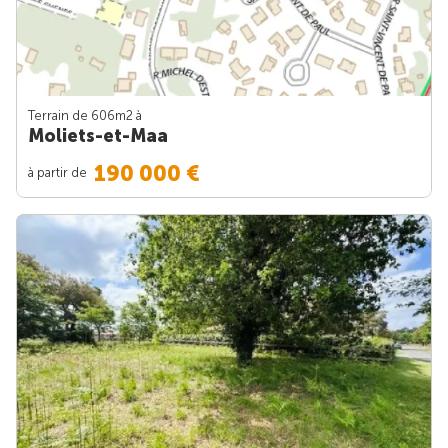
Terrain de 606m
2
à
Moliets-et-Maa
190 000 €
à partir de