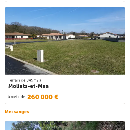
Terrain de 849m
2
à
Moliets-et-Maa
260 000 €
à partir de
Messanges