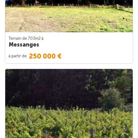
Terrain de 703m
2
à
Messanges
250 000 €
à partir de