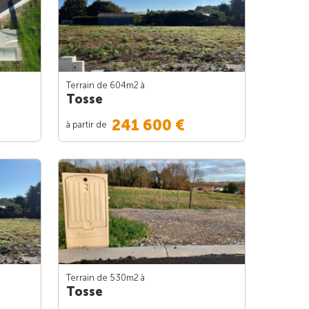
Terrain de 604m
2
à
Tosse
241 600 €
à partir de
Terrain de 530m
2
à
Tosse