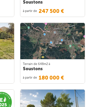
Soustons
247 500 €
à partir de
Terrain de 648m
2
à
Soustons
180 000 €
à partir de