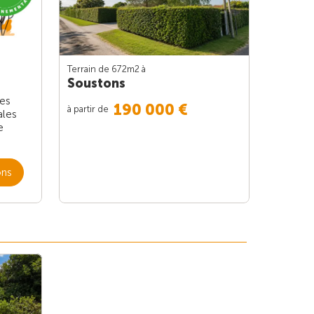
Terrain de 672m
2
à
Soustons
les
190 000 €
à partir de
ales
e
ons