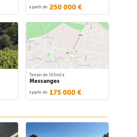
250 000 €
à partir de
Terrain de 565m
2
à
Messanges
175 000 €
à partir de