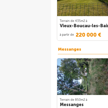
Terrain de 435m
2
à
Vieux-Boucau-les-Bai
220 000 €
à partir de
Messanges
Terrain de 850m
2
à
Messanges