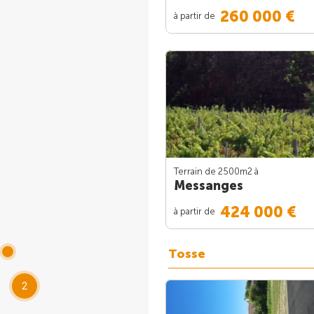
260 000 €
à partir de
Terrain de 2500m
2
à
Messanges
424 000 €
à partir de
Tosse
2