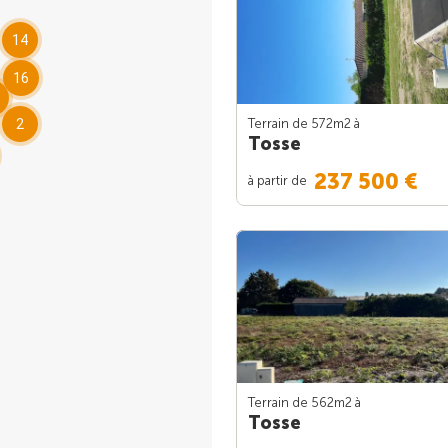
14
16
Terrain de 572m
2
à
2
Tosse
237 500 €
à partir de
Terrain de 562m
2
à
Tosse