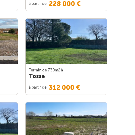
228 000 €
à partir de
Terrain de 730m
2
à
Tosse
312 000 €
à partir de