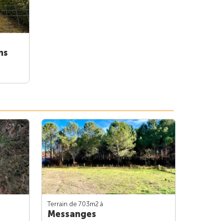
ns
Terrain de 703m
2
à
Messanges