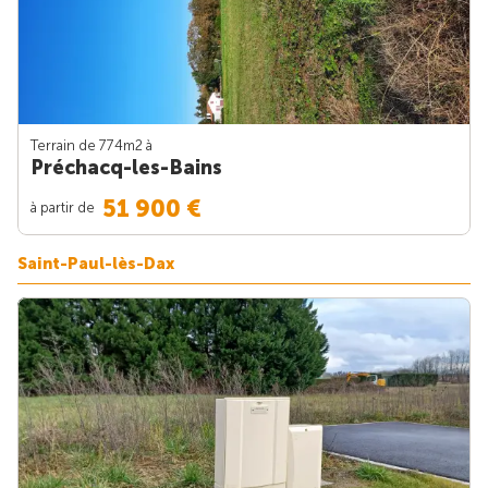
Terrain de 774m
2
à
Préchacq-les-Bains
51 900 €
à partir de
Saint-Paul-lès-Dax