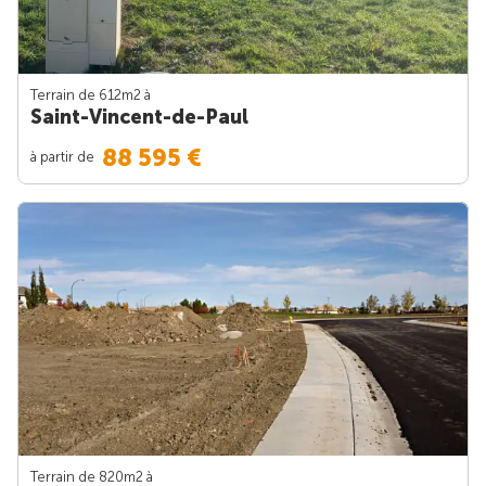
Terrain de 612m
2
à
Saint-Vincent-de-Paul
88 595 €
à partir de
Terrain de 820m
2
à