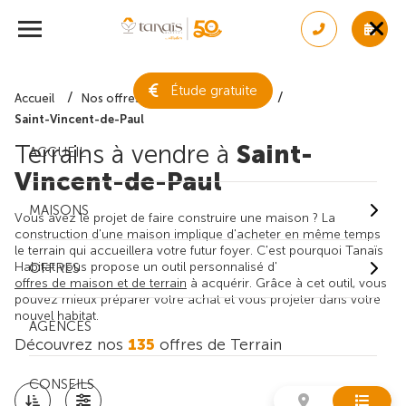
Étude gratuite
Accueil
Nos offres de terrain
Landes
Saint-Vincent-de-Paul
Terrains à vendre à
Saint-
ACCUEIL
Vincent-de-Paul
MAISONS
Vous avez le projet de faire construire une maison ? La
construction d'une maison implique d'acheter en même temps
le terrain qui accueillera votre futur foyer. C'est pourquoi Tanaïs
Habitat vous propose un outil personnalisé d'
OFFRES
offres de maison et de terrain
à acquérir. Grâce à cet outil, vous
pouvez mieux préparer votre achat et vous projeter dans votre
nouvel habitat.
AGENCES
Découvrez nos
135
offres de Terrain
CONSEILS