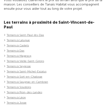
Vous visualisez clairement le prix du terrain ainsi que le prix de la
maison. Les conseillers de Tanaïs Habitat vous accompagnent
ensuite pour vous aider tout au long de votre projet.
Les terrains à proximité de Saint-Vincent-de-
Paul
Terrains à Saint-Paul-lès-Dax
Terrains à Laluque
Terrains à Castets
Terrains à Dax
Terrains à Magescq
Terrains à Vielle-Saint-Girons
Terrains à Seyresse
Terrains à Saint-Michel-Escalus
Terrains à Sort-en-Chalosse
Terrains à Saugnac-et-Cambran
Terrains à Soustons
Terrains à Rion-des-Landes
Terrains à Léon
Terrains à Josse