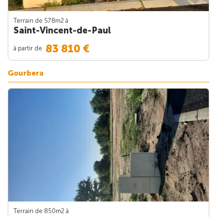
Terrain de 578m
2
à
Saint-Vincent-de-Paul
83 810 €
à partir de
Gourbera
Terrain de 850m
2
à