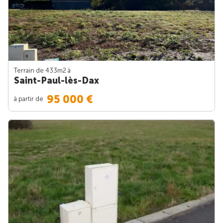
Terrain de 433m
2
à
Saint-Paul-lès-Dax
95 000 €
à partir de