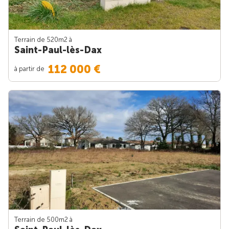
Terrain de 520m
2
à
Saint-Paul-lès-Dax
112 000 €
à partir de
Terrain de 500m
2
à