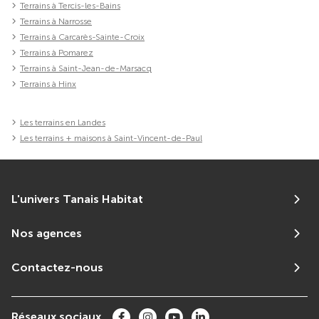
Terrains à Tercis-les-Bains
Terrains à Narrosse
Terrains à Carcarès-Sainte-Croix
Terrains à Pomarez
Terrains à Saint-Jean-de-Marsacq
Terrains à Hinx
Les terrains en Landes
Les terrains + maisons à Saint-Vincent-de-Paul
L'univers Tanais Habitat
Nos agences
Contactez-nous
Réseaux sociaux