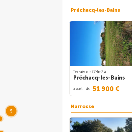
Préchacq-les-Bains
Terrain de 774m
2
à
Préchacq-les-Bains
51 900 €
à partir de
Narrosse
5