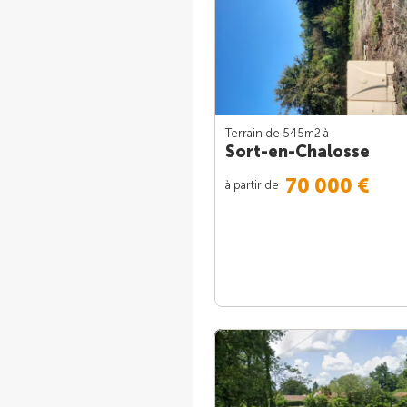
Terrain de 545m
2
à
Sort-en-Chalosse
70 000 €
à partir de