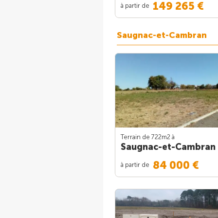
149 265 €
à partir de
Saugnac-et-Cambran
Terrain de 722m
2
à
Saugnac-et-Cambran
84 000 €
à partir de