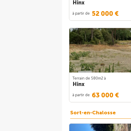
Hinx
52 000 €
à partir de
Terrain de 580m
2
à
Hinx
63 000 €
à partir de
Sort-en-Chalosse