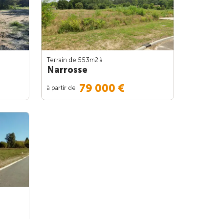
Terrain de 553m
2
à
Narrosse
79 000 €
à partir de