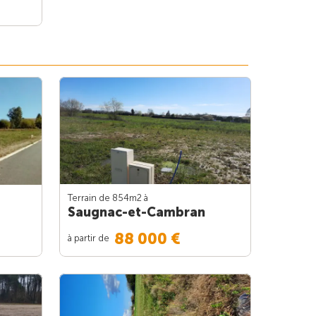
Terrain de 854m
2
à
Saugnac-et-Cambran
88 000 €
à partir de