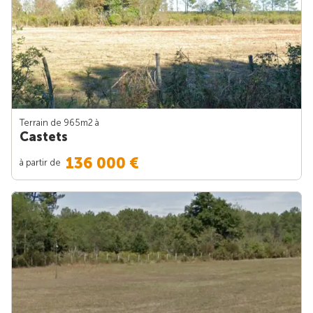
Terrain de 965m
2
à
Castets
136 000 €
à partir de