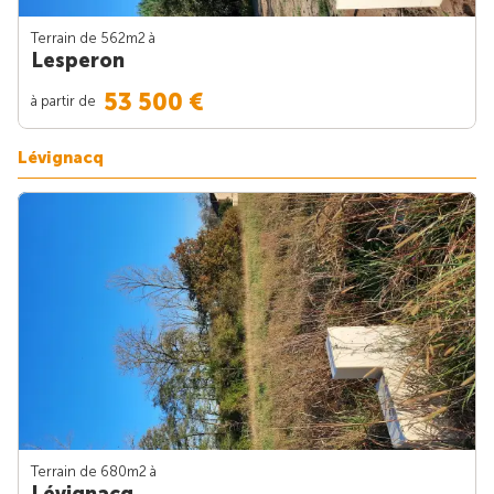
Terrain de 562m
2
à
Lesperon
53 500 €
à partir de
Lévignacq
Terrain de 680m
2
à
Lévignacq