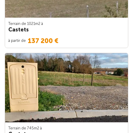
Terrain de 1021m
2
à
Castets
137 200 €
à partir de
Terrain de 745m
2
à