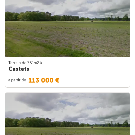
Terrain de 751m
2
à
Castets
113 000 €
à partir de