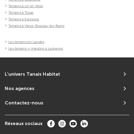
Terrains à Lit-et-Mixe
Terrains à Tosse
Terrains à Escource
Terrains à Vieux-Boucau-les-Bains
Les terrains en Landes
Les terrains + maisons à Lesperon
L'univers Tanais Habitat
Nos agences
Contactez-nous
Réseaux sociaux