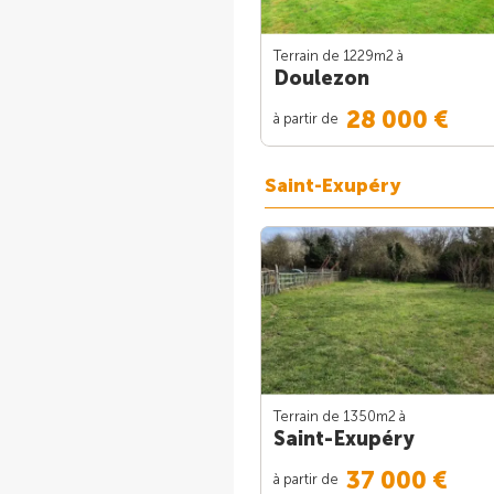
Terrain de 1229m
2
à
Doulezon
28 000 €
à partir de
Saint-Exupéry
Terrain de 1350m
2
à
Saint-Exupéry
37 000 €
à partir de