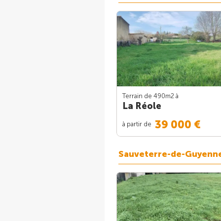
Terrain de 490m
2
à
La Réole
39 000 €
à partir de
Sauveterre-de-Guyenn