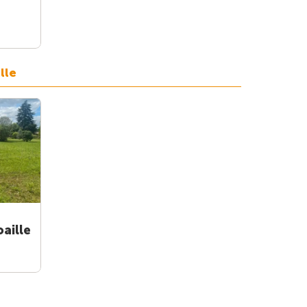
lle
aille