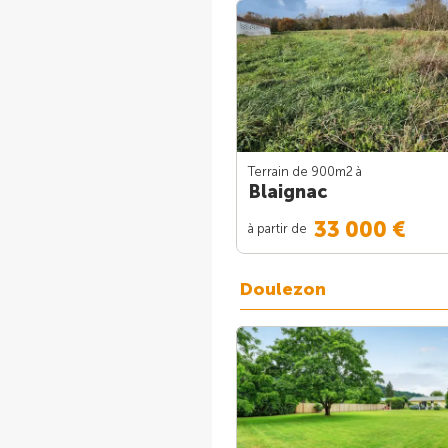
Terrain de 900m
2
à
Blaignac
33 000 €
à partir de
Doulezon