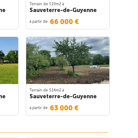
Terrain de 519m
2
à
ne
Sauveterre-de-Guyenne
66 000 €
à partir de
Terrain de 514m
2
à
ne
Sauveterre-de-Guyenne
63 000 €
à partir de