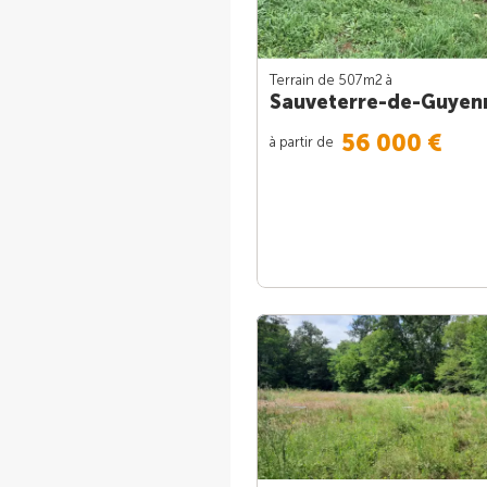
Terrain de 507m
2
à
Sauveterre-de-Guyen
56 000 €
à partir de