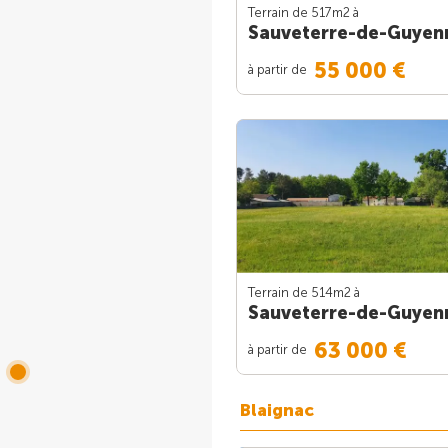
Terrain de 517m
2
à
Sauveterre-de-Guyen
55 000 €
à partir de
Terrain de 514m
2
à
Sauveterre-de-Guyen
63 000 €
à partir de
Blaignac