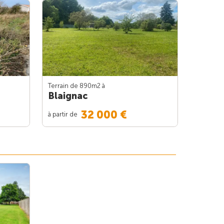
Terrain de 890m
2
à
Blaignac
32 000 €
à partir de