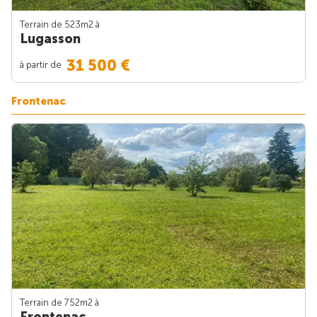
Terrain de 523m
2
à
Lugasson
31 500 €
à partir de
Frontenac
Terrain de 752m
2
à
Frontenac