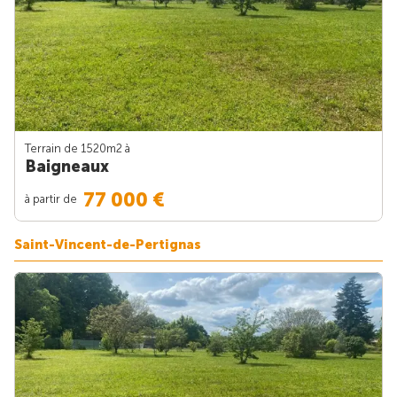
Terrain de 1520m
2
à
Baigneaux
77 000 €
à partir de
Saint-Vincent-de-Pertignas