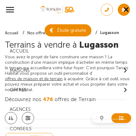
Étude gratuite
Lugasson
Accueil
Nos offres de terrain
Gironde
Terrains à vendre à
Lugasson
ACCUEIL
Vous avez le projet de faire construire une maison ? La
construction d'une maison implique d'acheter en même temps
le terrain qui accueillera votre futur foyer. C'est pourquoi Tanaïs
MAISONS
Habitat vous propose un outil personnalisé d'
offres de maison et de terrain
à acquérir. Grâce à cet outil, vous
pouvez mieux préparer votre achat et vous projeter dans votre
nouvel habitat.
OFFRES
Découvrez nos
476
offres de Terrain
AGENCES
CONSEILS