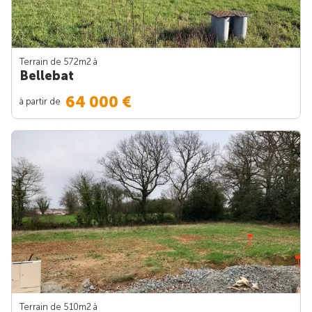
Terrain de 572m
2
à
Bellebat
64 000 €
à partir de
Terrain de 510m
2
à