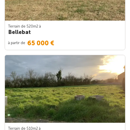
Terrain de 520m
2
à
Bellebat
65 000 €
à partir de
Terrain de 510m
2
à