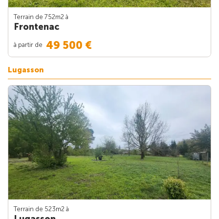
Terrain de 752m
2
à
Frontenac
49 500 €
à partir de
Lugasson
Terrain de 523m
2
à
Lugasson