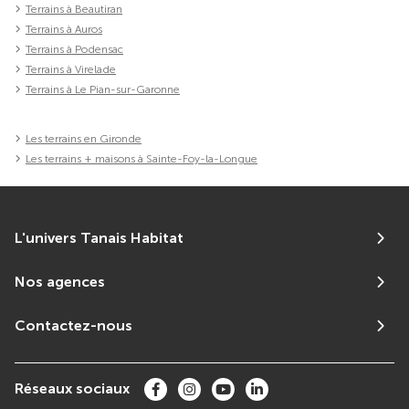
Terrains à Beautiran
Terrains à Auros
Terrains à Podensac
Terrains à Virelade
Terrains à Le Pian-sur-Garonne
Les terrains en Gironde
Les terrains + maisons à Sainte-Foy-la-Longue
L'univers Tanais Habitat
Nos agences
Contactez-nous
Réseaux sociaux