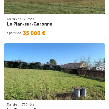
Terrain de 779m
2
à
Le Pian-sur-Garonne
35 000 €
à partir de
Terrain de 779m
2
à