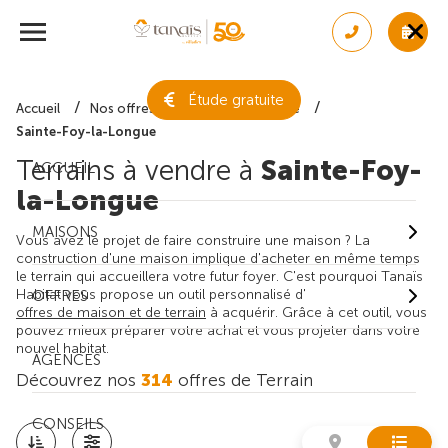
Étude gratuite
Accueil
Nos offres de terrain
Gironde
Sainte-Foy-la-Longue
Terrains à vendre à
Sainte-Foy-
ACCUEIL
la-Longue
MAISONS
Vous avez le projet de faire construire une maison ? La
construction d'une maison implique d'acheter en même temps
le terrain qui accueillera votre futur foyer. C'est pourquoi Tanaïs
Habitat vous propose un outil personnalisé d'
OFFRES
offres de maison et de terrain
à acquérir. Grâce à cet outil, vous
pouvez mieux préparer votre achat et vous projeter dans votre
nouvel habitat.
AGENCES
Découvrez nos
314
offres de Terrain
CONSEILS