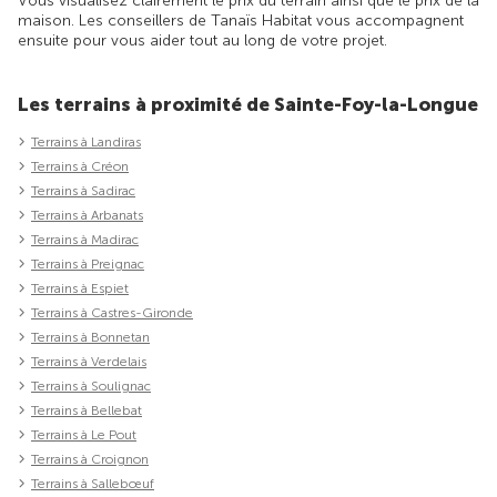
Vous visualisez clairement le prix du terrain ainsi que le prix de la
maison. Les conseillers de Tanaïs Habitat vous accompagnent
ensuite pour vous aider tout au long de votre projet.
Les terrains à proximité de Sainte-Foy-la-Longue
Terrains à Landiras
Terrains à Créon
Terrains à Sadirac
Terrains à Arbanats
Terrains à Madirac
Terrains à Preignac
Terrains à Espiet
Terrains à Castres-Gironde
Terrains à Bonnetan
Terrains à Verdelais
Terrains à Soulignac
Terrains à Bellebat
Terrains à Le Pout
Terrains à Croignon
Terrains à Sallebœuf