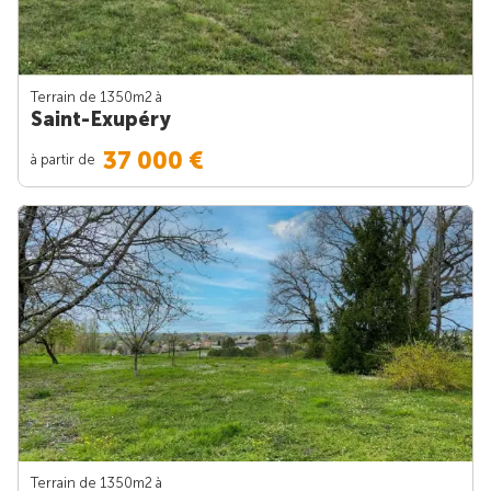
Terrain de 1350m
2
à
Saint-Exupéry
37 000 €
à partir de
Terrain de 1350m
2
à