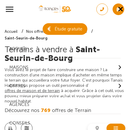
Étude gratuite
Accueil
Nos offres de terrain
Gironde
Saint-Seurin-de-Bourg
Terrains à vendre à
Saint-
ACCUEIL
Seurin-de-Bourg
MAISONS
Vous avez le projet de faire construire une maison ? La
construction d'une maison implique d'acheter en même temps
le terrain qui accueillera votre futur foyer. C'est pourquoi Tanaïs
Habitat vous propose un outil personnalisé d'
OFFRES
offres de maison et de terrain
à acquérir. Grâce à cet outil, vous
pouvez mieux préparer votre achat et vous projeter dans votre
nouvel habitat.
AGENCES
Découvrez nos
769
offres de Terrain
CONSEILS