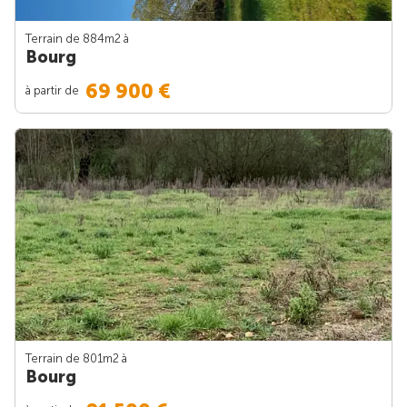
Terrain de 884m
2
à
Bourg
69 900 €
à partir de
Terrain de 801m
2
à
Bourg