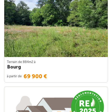
Terrain de 884m
2
à
Bourg
69 900 €
à partir de