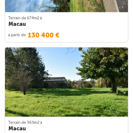
Terrain de 674m
2
à
Macau
130 400 €
à partir de
Terrain de 969m
2
à
Macau