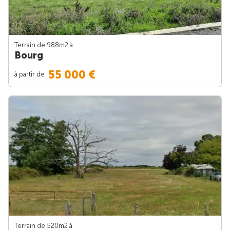
Terrain de 988m
2
à
Bourg
55 000 €
à partir de
Terrain de 520m
2
à