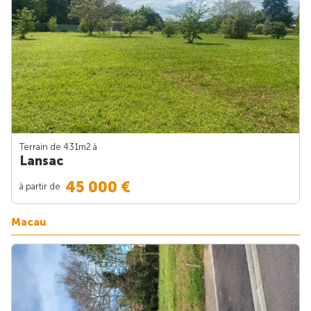
Terrain de 431m
2
à
Lansac
45 000 €
à partir de
Macau