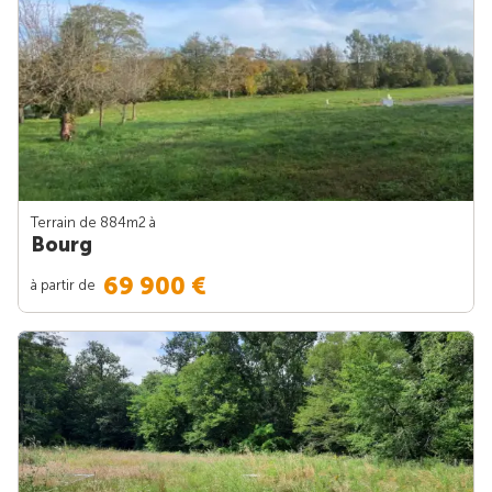
Terrain de 884m
2
à
Bourg
69 900 €
à partir de