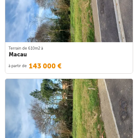
Terrain de 610m
2
à
Macau
143 000 €
à partir de