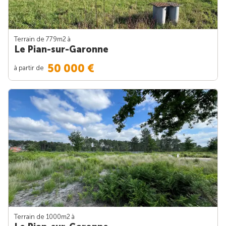
Terrain de 779m
2
à
Le Pian-sur-Garonne
50 000 €
à partir de
Terrain de 1000m
2
à