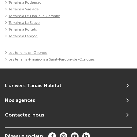
Terrains à Podensac
Terrains à Virelade
Terrains à Le Pian-sur-Garonne
Terrains à La Sauve
Terrains à Portets
Terrains à Langon
Les terrains en Gironde
Les terrains + maisons à Saint-Pardon-de-Conques
L'univers Tanais Habitat
Nos agences
Contactez-nous
Réseaux sociaux