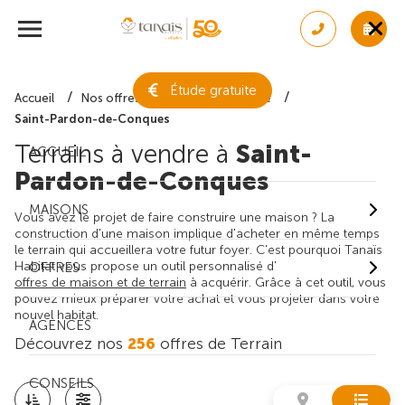
Étude gratuite
Accueil
Nos offres de terrain
Gironde
Saint-Pardon-de-Conques
Terrains à vendre à
Saint-
ACCUEIL
Pardon-de-Conques
MAISONS
Vous avez le projet de faire construire une maison ? La
construction d'une maison implique d'acheter en même temps
le terrain qui accueillera votre futur foyer. C'est pourquoi Tanaïs
Habitat vous propose un outil personnalisé d'
OFFRES
offres de maison et de terrain
à acquérir. Grâce à cet outil, vous
pouvez mieux préparer votre achat et vous projeter dans votre
nouvel habitat.
AGENCES
Découvrez nos
256
offres de Terrain
CONSEILS