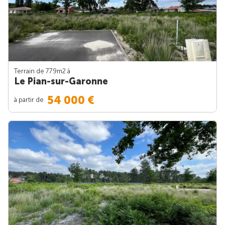
Terrain de 779m
2
à
Le Pian-sur-Garonne
54 000 €
à partir de