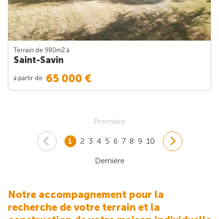
Terrain de 980m
2
à
Saint-Savin
65 000 €
à partir de
Première
1
2
3
4
5
6
7
8
9
10
Dernière
Notre accompagnement pour la
recherche de votre terrain et la