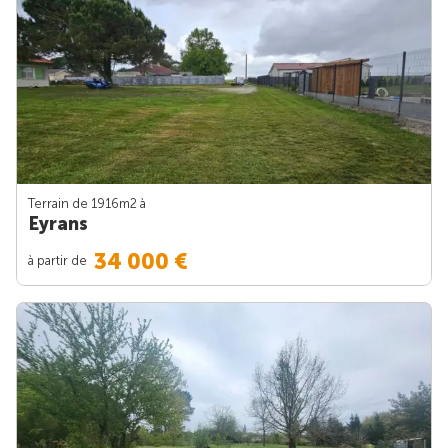
Terrain de 1916m
2
à
Eyrans
34 000 €
à partir de