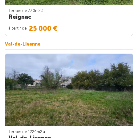
Terrain de 730m
2
à
Reignac
25 000 €
à partir de
Val-de-Livenne
Terrain de 1224m
2
à
Val-de-Livenne