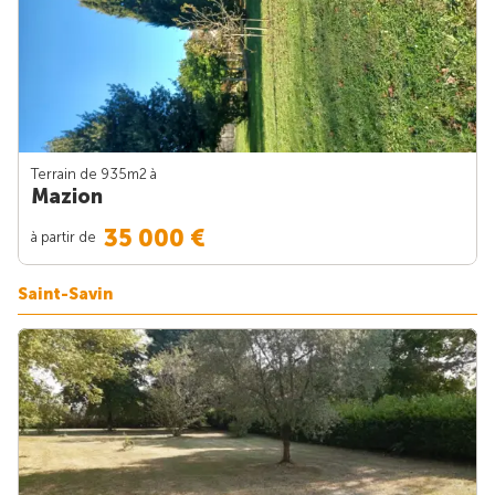
Terrain de 935m
2
à
Mazion
35 000 €
à partir de
Saint-Savin