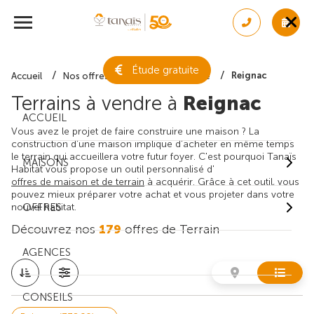
Étude gratuite
Reignac
Accueil
Nos offres de terrain
Gironde
Terrains à vendre à
Reignac
ACCUEIL
Vous avez le projet de faire construire une maison ? La
construction d'une maison implique d'acheter en même temps
le terrain qui accueillera votre futur foyer. C'est pourquoi Tanaïs
MAISONS
Habitat vous propose un outil personnalisé d'
offres de maison et de terrain
à acquérir. Grâce à cet outil, vous
pouvez mieux préparer votre achat et vous projeter dans votre
nouvel habitat.
OFFRES
Découvrez nos
179
offres de Terrain
AGENCES
CONSEILS