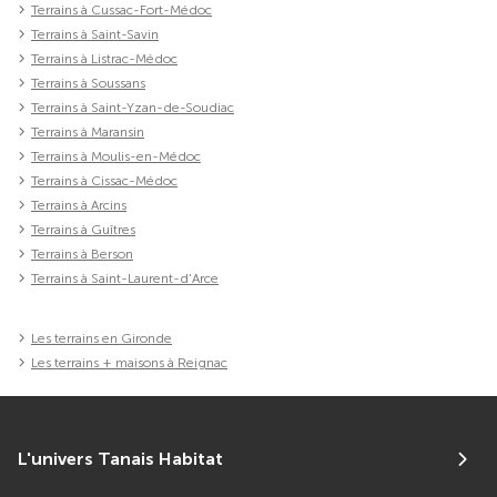
Terrains à Cussac-Fort-Médoc
Terrains à Saint-Savin
Terrains à Listrac-Médoc
Terrains à Soussans
Terrains à Saint-Yzan-de-Soudiac
Terrains à Maransin
Terrains à Moulis-en-Médoc
Terrains à Cissac-Médoc
Terrains à Arcins
Terrains à Guîtres
Terrains à Berson
Terrains à Saint-Laurent-d'Arce
Les terrains en Gironde
Les terrains + maisons à Reignac
L'univers Tanais Habitat