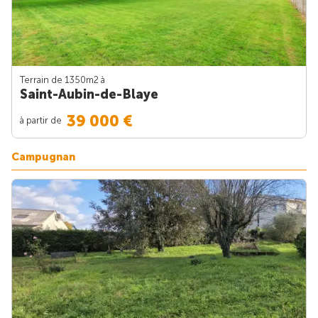
Terrain de 1350m
2
à
Saint-Aubin-de-Blaye
39 000 €
à partir de
Campugnan