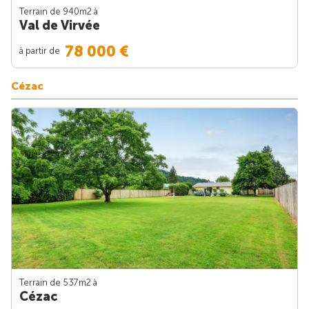
Terrain de 940m
2
à
Val de Virvée
78 000 €
à partir de
Cézac
Terrain de 537m
2
à
Cézac