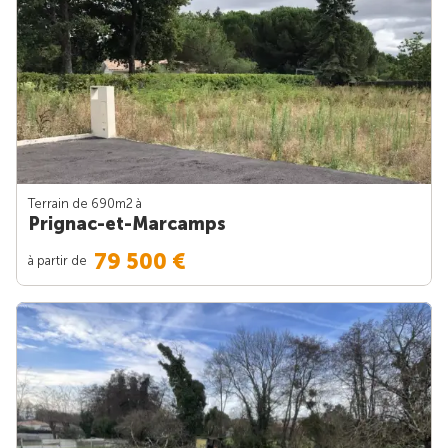
Terrain de 690m
2
à
Prignac-et-Marcamps
79 500 €
à partir de