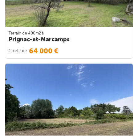
Terrain de 400m
2
à
Prignac-et-Marcamps
64 000 €
à partir de