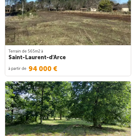
Terrain de 565m
2
à
Saint-Laurent-d'Arce
94 000 €
à partir de