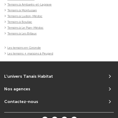
Terrains à Ambarès-et-Lagrave
Terrains à Montussan
Terrains à Ludon-Médoc
Terrains à Bouliac
Terrains à Le Pian-Médoc
Terrains à Les Billaux
Les terrains en Gironde
Les terrains + maisons à Peujard
L'univers Tanais Habitat
Nos agences
Contactez-nous