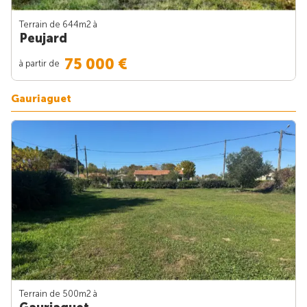
Terrain de 644m
2
à
Peujard
75 000 €
à partir de
Gauriaguet
Terrain de 500m
2
à