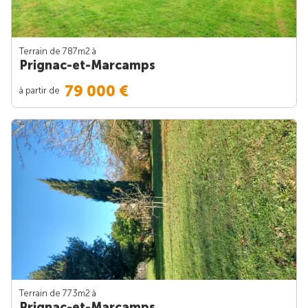
Terrain de 787m
2
à
Prignac-et-Marcamps
79 000 €
à partir de
Terrain de 773m
2
à
Prignac-et-Marcamps