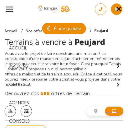
Étude gratuite
Peujard
Accueil
Nos offres de terrain
Gironde
Terrains à vendre à
Peujard
ACCUEIL
Vous avez le projet de faire construire une maison ? La
construction d'une maison implique d'acheter en même temps
le terrain qui accueillera votre futur foyer. C'est pourquoi Tanaïs
MAISONS
Habitat vous propose un outil personnalisé d'
offres de maison et de terrain
à acquérir. Grâce à cet outil, vous
pouvez mieux préparer votre achat et vous projeter dans votre
nouvel habitat.
OFFRES
Découvrez nos
688
offres de Terrain
AGENCES
CONSEILS