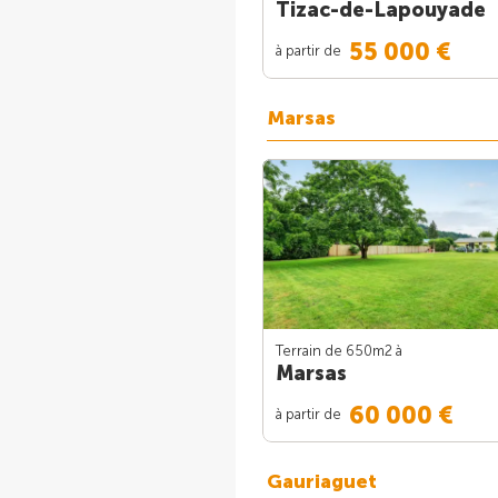
Tizac-de-Lapouyade
55 000 €
à partir de
Marsas
Terrain de 650m
2
à
Marsas
60 000 €
à partir de
Gauriaguet