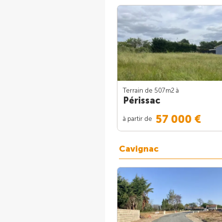
Terrain de 507m
2
à
Périssac
57 000 €
à partir de
Cavignac