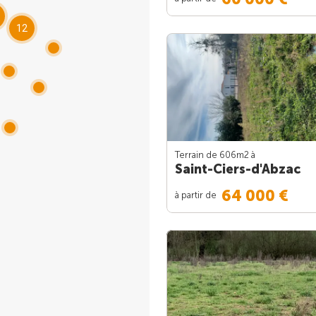
12
Terrain de 606m
2
à
Saint-Ciers-d'Abzac
64 000 €
à partir de