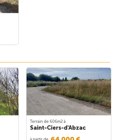
Terrain de 606m
2
à
Saint-Ciers-d'Abzac
64 000 €
à partir de