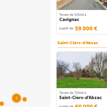
Terrain de 526m
2
à
Cavignac
59 000 €
à partir de
Saint-Ciers-d'Abzac
Terrain de 720m
2
à
Saint-Ciers-d'Abzac
3
60 000 €
à partir de