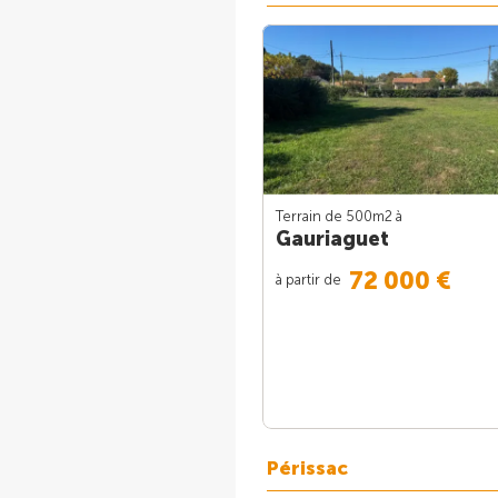
Terrain de 500m
2
à
Gauriaguet
72 000 €
à partir de
Périssac