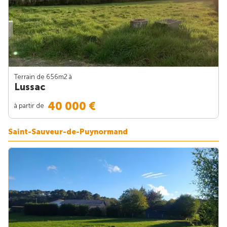
Terrain de 656m
2
à
Lussac
40 000 €
à partir de
Saint-Sauveur-de-Puynormand