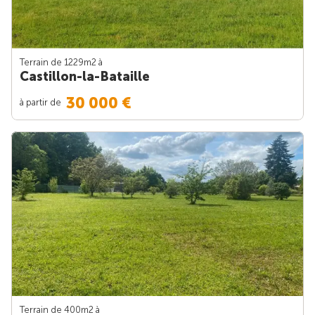
Terrain de 1229m
2
à
Castillon-la-Bataille
30 000 €
à partir de
Terrain de 400m
2
à