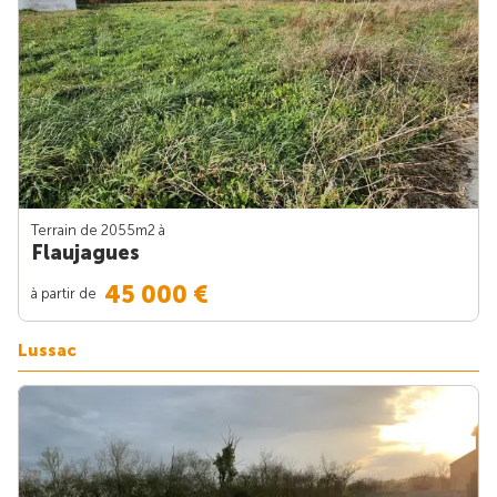
Terrain de 2055m
2
à
Flaujagues
45 000 €
à partir de
Lussac