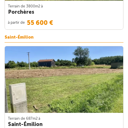
Terrain de 3800m
2
à
Porchères
55 600 €
à partir de
Saint-Émilion
Terrain de 687m
2
à
Saint-Émilion