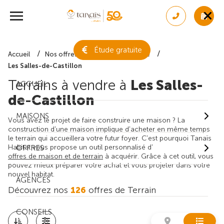
Étude gratuite
Accueil
Nos offres de terrain
Gironde
Les Salles-de-Castillon
Terrains à vendre à
Les Salles-
ACCUEIL
de-Castillon
MAISONS
Vous avez le projet de faire construire une maison ? La
construction d'une maison implique d'acheter en même temps
le terrain qui accueillera votre futur foyer. C'est pourquoi Tanaïs
Habitat vous propose un outil personnalisé d'
OFFRES
offres de maison et de terrain
à acquérir. Grâce à cet outil, vous
pouvez mieux préparer votre achat et vous projeter dans votre
nouvel habitat.
AGENCES
Découvrez nos
126
offres de Terrain
CONSEILS