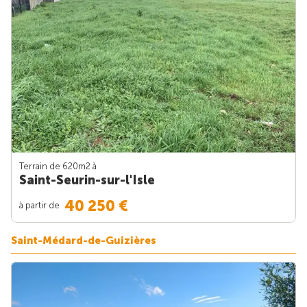
Terrain de 620m
2
à
Saint-Seurin-sur-l'Isle
40 250 €
à partir de
Saint-Médard-de-Guizières