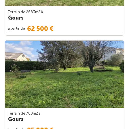
Terrain de 2683m
2
à
Gours
62 500 €
à partir de
Terrain de 700m
2
à
Gours