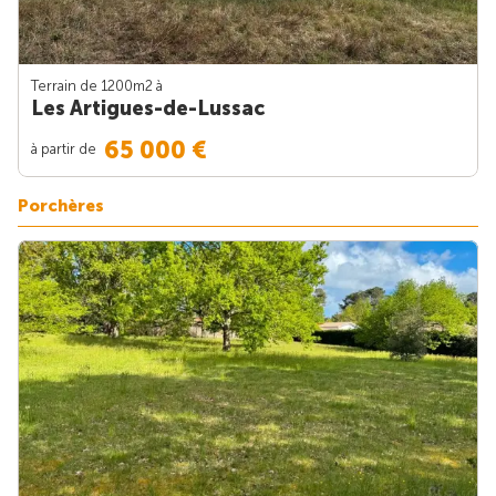
Terrain de 1200m
2
à
Les Artigues-de-Lussac
65 000 €
à partir de
Porchères