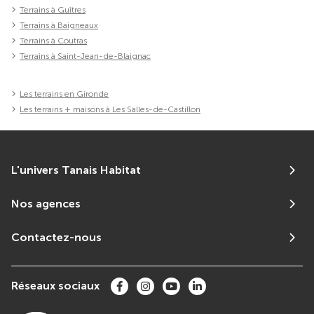
Terrains à Guîtres
Terrains à Baigneaux
Terrains à Coutras
Terrains à Saint-Jean-de-Blaignac
Les terrains en Gironde
Les terrains + maisons à Les Salles-de-Castillon
L'univers Tanais Habitat
Nos agences
Contactez-nous
Réseaux sociaux