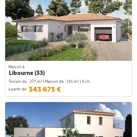
Maison à
Libourne (33)
2
2
Terrain de : 277 m
| Maison de : 141 m
| 4 ch.
343 675 €
à partir de