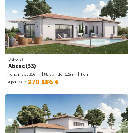
Maison à
Abzac (33)
2
2
Terrain de : 316 m
| Maison de : 128 m
| 4 ch.
270 186 €
à partir de