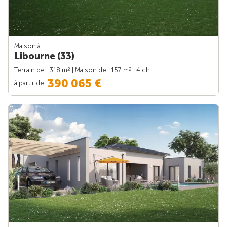
Maison à
Libourne (33)
2
2
Terrain de : 318 m
| Maison de : 157 m
| 4 ch.
390 065 €
à partir de