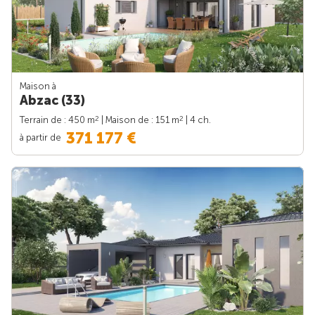
Maison à
Abzac (33)
2
2
Terrain de : 450 m
| Maison de : 151 m
| 4 ch.
371 177 €
à partir de