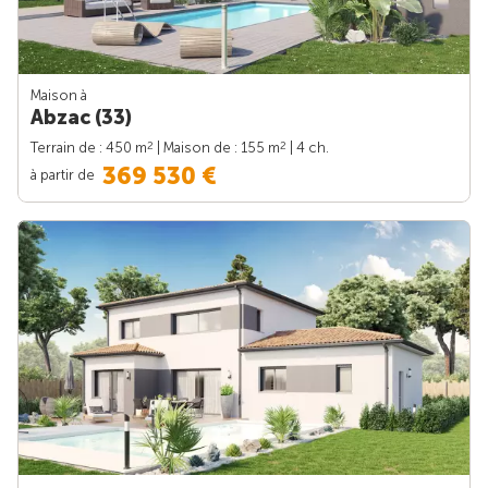
Maison à
Abzac (33)
2
2
Terrain de : 450 m
| Maison de : 155 m
| 4 ch.
369 530 €
à partir de