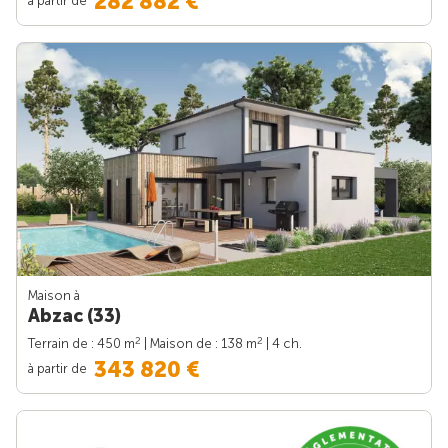
282 882 €
Maison à
Abzac (33)
2
2
Terrain de : 450 m
| Maison de : 138 m
| 4 ch.
343 820 €
à partir de