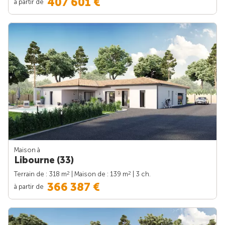
407 601 €
à partir de
Maison à
Libourne (33)
2
2
Terrain de : 318 m
| Maison de : 139 m
| 3 ch.
366 387 €
à partir de