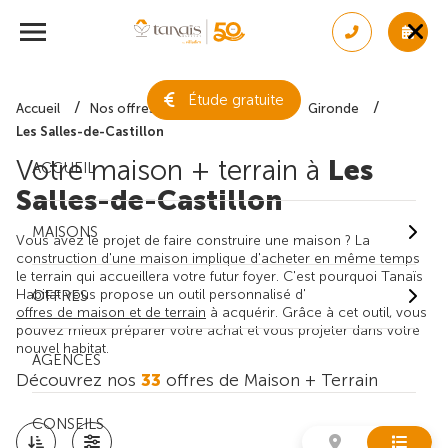
Étude gratuite
Accueil
Nos offres de maison + terrain
Gironde
Les Salles-de-Castillon
Votre maison + terrain à
Les
ACCUEIL
Salles-de-Castillon
MAISONS
Vous avez le projet de faire construire une maison ? La
construction d'une maison implique d'acheter en même temps
le terrain qui accueillera votre futur foyer. C'est pourquoi Tanaïs
Habitat vous propose un outil personnalisé d'
OFFRES
offres de maison et de terrain
à acquérir. Grâce à cet outil, vous
pouvez mieux préparer votre achat et vous projeter dans votre
nouvel habitat.
AGENCES
Découvrez nos
33
offres de Maison + Terrain
CONSEILS