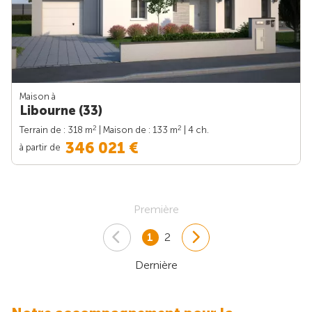
Maison à
Libourne (33)
2
2
Terrain de : 318 m
| Maison de : 133 m
| 4 ch.
346 021 €
à partir de
Première
1
2
Dernière