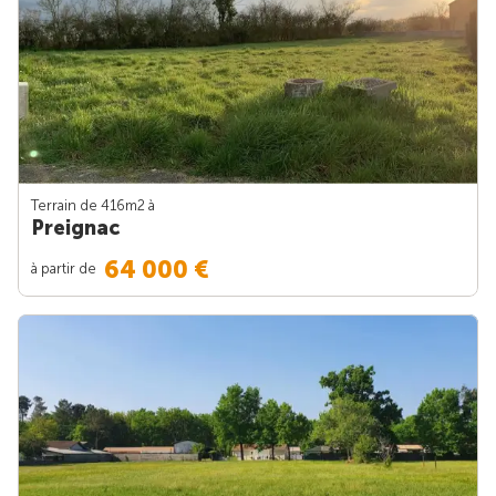
Terrain de 416m
2
à
Preignac
64 000 €
à partir de