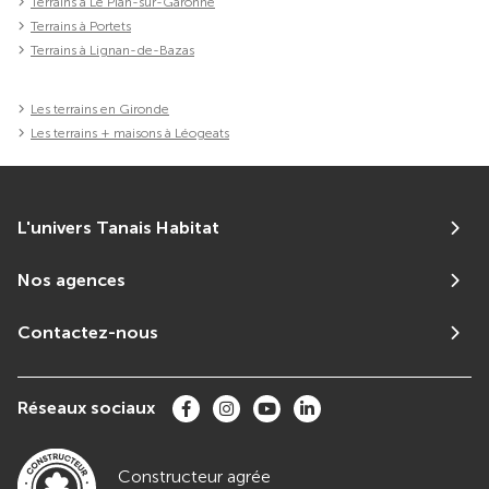
Terrains à Le Pian-sur-Garonne
Terrains à Portets
Terrains à Lignan-de-Bazas
Les terrains en Gironde
Les terrains + maisons à Léogeats
L'univers Tanais Habitat
Nos agences
Contactez-nous
Réseaux sociaux
Constructeur agrée