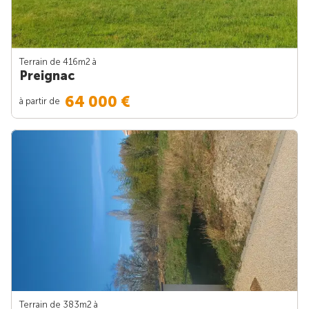
Terrain de 416m
2
à
Preignac
64 000 €
à partir de
Terrain de 383m
2
à