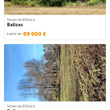
Terrain de 856m
2
à
Balizac
69 000 €
à partir de
Terrain de 856m
2
à