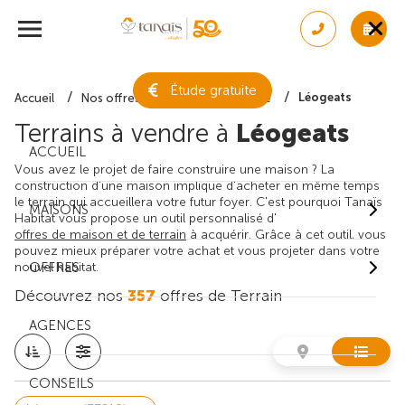
Étude gratuite
Léogeats
Accueil
Nos offres de terrain
Gironde
Terrains à vendre à
Léogeats
ACCUEIL
Vous avez le projet de faire construire une maison ? La
construction d'une maison implique d'acheter en même temps
le terrain qui accueillera votre futur foyer. C'est pourquoi Tanaïs
MAISONS
Habitat vous propose un outil personnalisé d'
offres de maison et de terrain
à acquérir. Grâce à cet outil, vous
pouvez mieux préparer votre achat et vous projeter dans votre
nouvel habitat.
OFFRES
Découvrez nos
357
offres de Terrain
AGENCES
CONSEILS