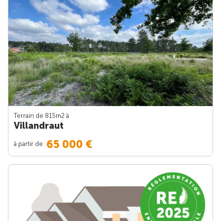
Terrain de 815m
2
à
Villandraut
65 000 €
à partir de