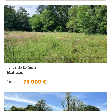
Terrain de 1170m
2
à
Balizac
75 000 €
à partir de