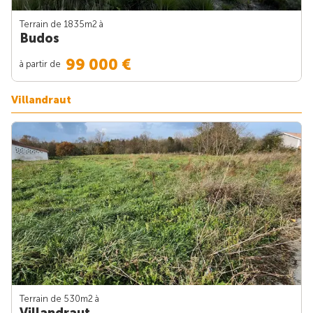
Terrain de 1835m
2
à
Budos
99 000 €
à partir de
Villandraut
Terrain de 530m
2
à
Villandraut