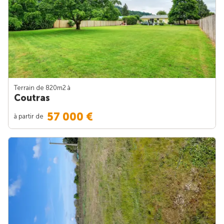
Terrain de 820m
2
à
Coutras
57 000 €
à partir de