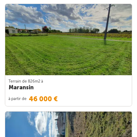
Terrain de 826m
2
à
Maransin
46 000 €
à partir de