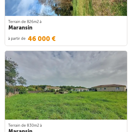
Terrain de 826m
2
à
Maransin
46 000 €
à partir de
Terrain de 830m
2
à
Maransin