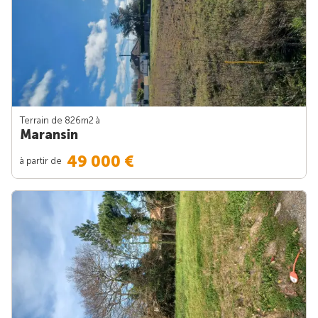
Terrain de 826m
2
à
Maransin
49 000 €
à partir de