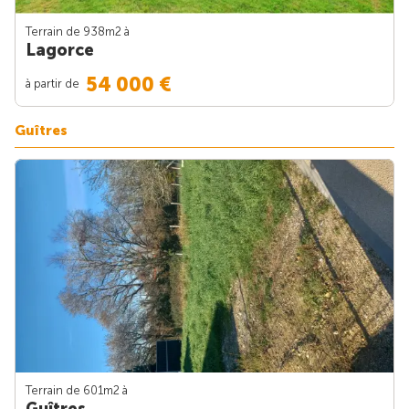
Terrain de 938m
2
à
Lagorce
54 000 €
à partir de
Guîtres
Terrain de 601m
2
à
Guîtres