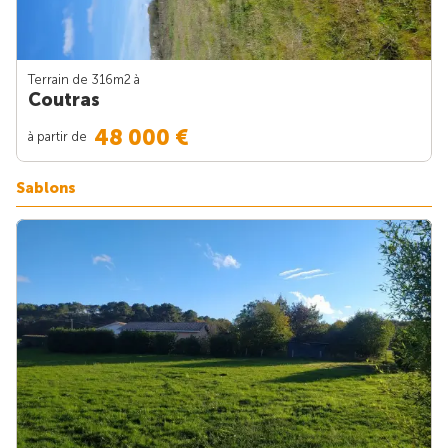
Terrain de 316m
2
à
Coutras
48 000 €
à partir de
Sablons