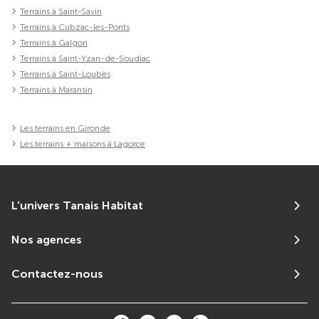
Terrains à Saint-Savin
Terrains à Cubzac-les-Ponts
Terrains à Galgon
Terrains à Saint-Yzan-de-Soudiac
Terrains à Saint-Loubès
Terrains à Maransin
Les terrains en Gironde
Les terrains + maisons à Lagorce
L'univers Tanais Habitat
Nos agences
Contactez-nous