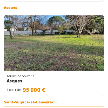
Asques
Terrain de 550m
2
à
Asques
95 000 €
à partir de
Saint-Sulpice-et-Cameyrac