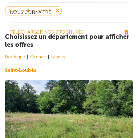
Saint-Loubès (33450)
NOUS CONNAÎTRE
TÉLÉCHARGER NOS BROCHURES
Choisissez un département pour afficher
les offres
Dordogne
Gironde
Landes
Saint-Loubès