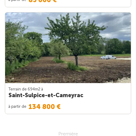
Terrain de 694m
2
à
Saint-Sulpice-et-Cameyrac
134 800 €
à partir de
Première