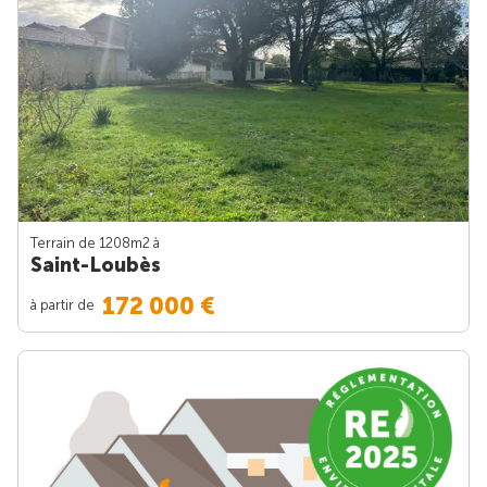
Terrain de 1208m
2
à
Saint-Loubès
172 000 €
à partir de