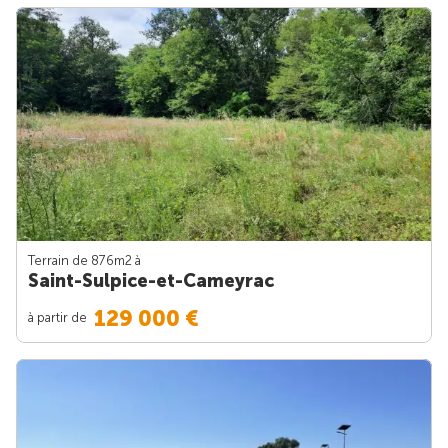
Terrain de 876m
2
à
Saint-Sulpice-et-Cameyrac
129 000 €
à partir de