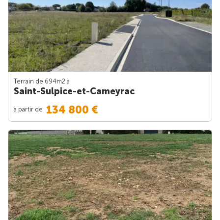
Terrain de 694m
2
à
Saint-Sulpice-et-Cameyrac
134 800 €
à partir de