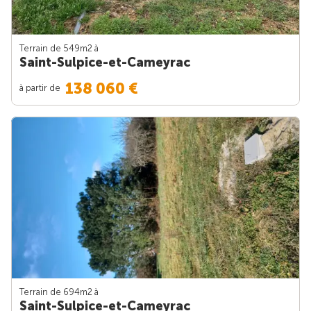
Terrain de 549m
2
à
Saint-Sulpice-et-Cameyrac
138 060 €
à partir de
Terrain de 694m
2
à
Saint-Sulpice-et-Cameyrac