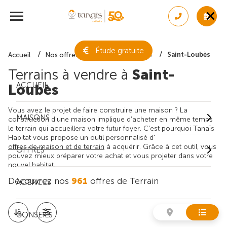
Étude gratuite
Saint-Loubès
Accueil
Nos offres de terrain
Gironde
Terrains à vendre à
Saint-
ACCUEIL
Loubès
Vous avez le projet de faire construire une maison ? La
MAISONS
construction d'une maison implique d'acheter en même temps
le terrain qui accueillera votre futur foyer. C'est pourquoi Tanaïs
Habitat vous propose un outil personnalisé d'
offres de maison et de terrain
à acquérir. Grâce à cet outil, vous
OFFRES
pouvez mieux préparer votre achat et vous projeter dans votre
nouvel habitat.
Découvrez nos
961
offres de Terrain
AGENCES
CONSEILS