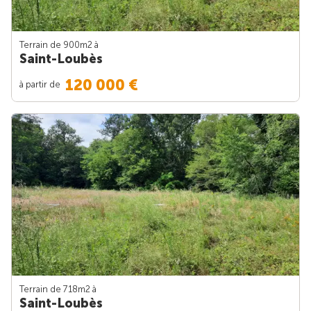
Terrain de 900m
2
à
Saint-Loubès
120 000 €
à partir de
Terrain de 718m
2
à
Saint-Loubès