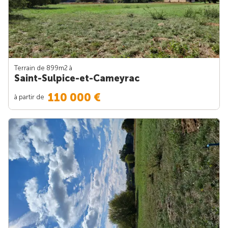
Terrain de 899m
2
à
Saint-Sulpice-et-Cameyrac
110 000 €
à partir de