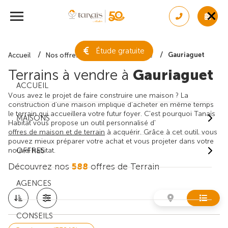
Étude gratuite
Gauriaguet
Accueil
Nos offres de terrain
Gironde
Terrains à vendre à
Gauriaguet
ACCUEIL
Vous avez le projet de faire construire une maison ? La
construction d'une maison implique d'acheter en même temps
le terrain qui accueillera votre futur foyer. C'est pourquoi Tanaïs
MAISONS
Habitat vous propose un outil personnalisé d'
offres de maison et de terrain
à acquérir. Grâce à cet outil, vous
pouvez mieux préparer votre achat et vous projeter dans votre
nouvel habitat.
OFFRES
Découvrez nos
588
offres de Terrain
AGENCES
CONSEILS