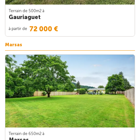
Terrain de 500m
2
à
Gauriaguet
72 000 €
à partir de
Marsas
Terrain de 650m
2
à
Marsas