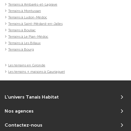
Terrains à Ambarès-et-Lagrave
Terrains à Montussan
Terrains à Ludon-Médoc
Terrains à Saint-Médard-en-Jalles
Terrains à Bouliac
Terrains à Le Pian-Médoc
Terrains à Les Billaux
Terrains à Bourg
Les terrains en Gironde
Les terrains + maisons à Gauriaguet
L'univers Tanais Habitat
Nos agences
Contactez-nous