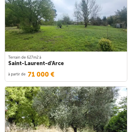
Terrain de 627m
2
à
Saint-Laurent-d'Arce
71 000 €
à partir de