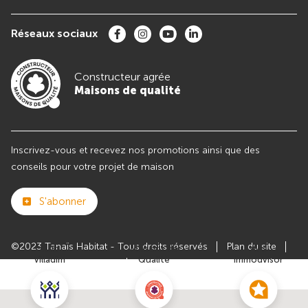
Réseaux sociaux
Constructeur agrée
Maisons de qualité
Inscrivez-vous et recevez nos promotions ainsi que des
conseils pour votre projet de maison
S'abonner
©2023 Tanaïs Habitat - Tous droits réservés
Plan du site
Club
Maisons de
Avis
Villadim
Qualité
Immodvisor
Paramètres des cookies
Politiques de Confidentialités
Mentions légales
Recrutement
Parrainer un ami
Le groupe VILLADIM