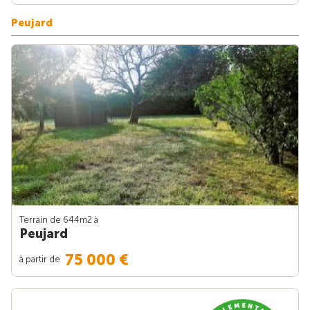
Peujard
Terrain de 644m
2
à
Peujard
75 000 €
à partir de