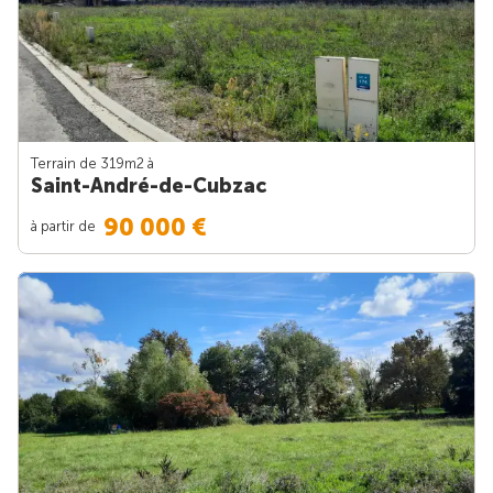
Terrain de 319m
2
à
Saint-André-de-Cubzac
90 000 €
à partir de