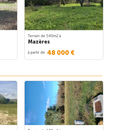
Terrain de 540m
2
à
Mazères
48 000 €
à partir de