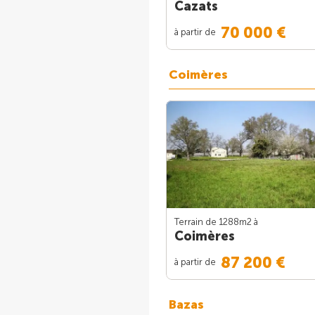
Cazats
70 000 €
à partir de
Coimères
Terrain de 1288m
2
à
Coimères
87 200 €
à partir de
Bazas