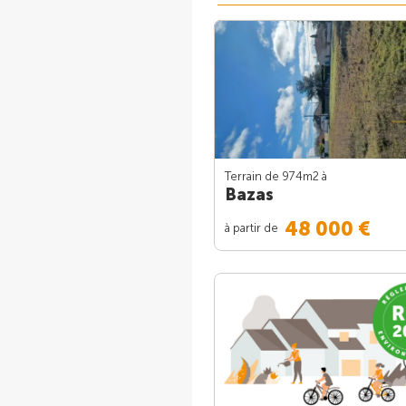
Terrain de 974m
2
à
Bazas
48 000 €
à partir de