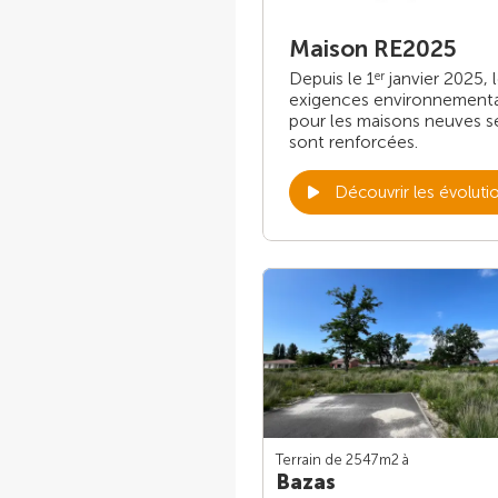
Maison RE2025
Depuis le 1
janvier 2025, 
er
exigences environnement
pour les maisons neuves s
sont renforcées.
Découvrir les évoluti
Terrain de 2547m
2
à
Bazas