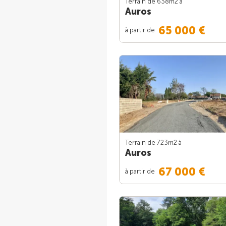
Terrain de 638m
2
à
Auros
65 000 €
à partir de
Terrain de 723m
2
à
Auros
67 000 €
à partir de