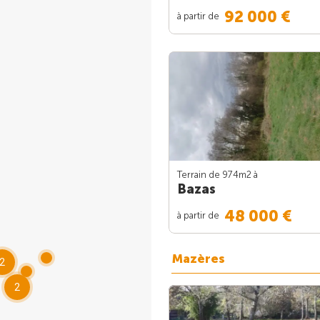
92 000 €
à partir de
Terrain de 974m
2
à
Bazas
48 000 €
à partir de
Mazères
2
2