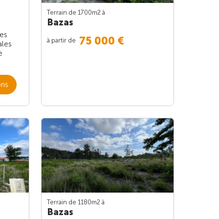
Terrain de 1700m
2
à
Bazas
les
75 000 €
à partir de
ales
e
ons
Terrain de 1180m
2
à
Bazas