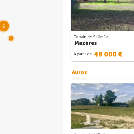
2
Terrain de 540m
2
à
Mazères
48 000 €
à partir de
Auros