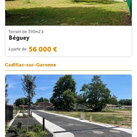
Terrain de 390m
2
à
Béguey
56 000 €
à partir de
Cadillac-sur-Garonne