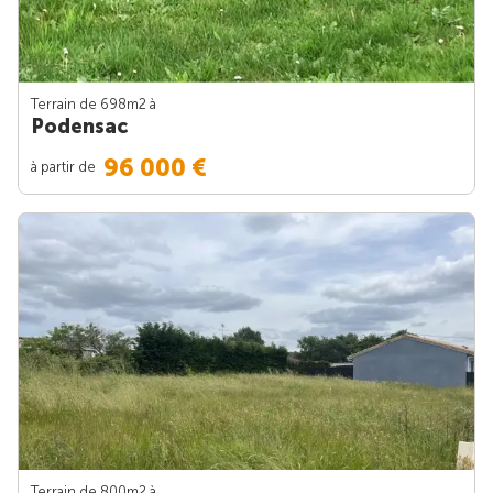
Terrain de 698m
2
à
Podensac
96 000 €
à partir de
Terrain de 800m
2
à