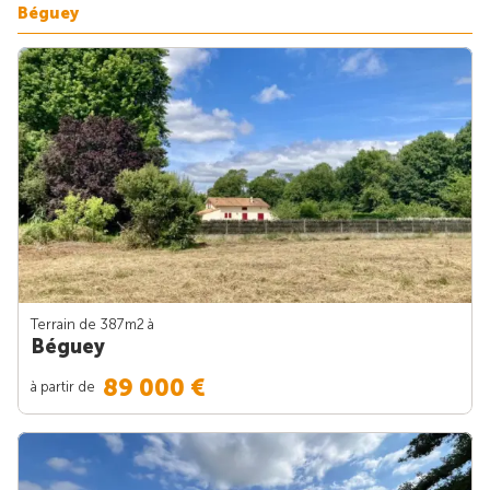
Béguey
Terrain de 387m
2
à
Béguey
89 000 €
à partir de