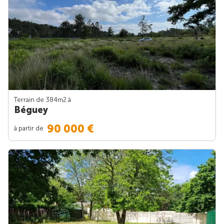
Terrain de 384m
2
à
Béguey
90 000 €
à partir de