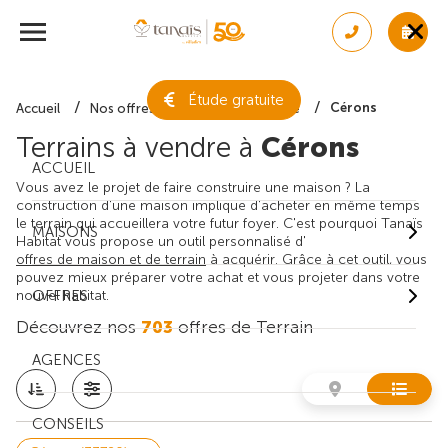
Étude gratuite
Cérons
Accueil
Nos offres de terrain
Gironde
Terrains à vendre à
Cérons
ACCUEIL
Vous avez le projet de faire construire une maison ? La
construction d'une maison implique d'acheter en même temps
le terrain qui accueillera votre futur foyer. C'est pourquoi Tanaïs
MAISONS
Habitat vous propose un outil personnalisé d'
offres de maison et de terrain
à acquérir. Grâce à cet outil, vous
pouvez mieux préparer votre achat et vous projeter dans votre
nouvel habitat.
OFFRES
Découvrez nos
703
offres de Terrain
AGENCES
CONSEILS