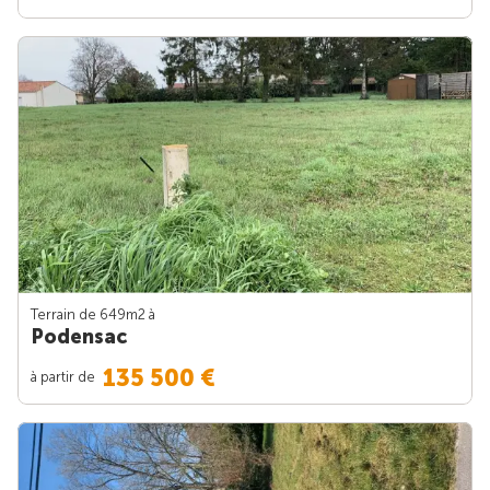
Terrain de 649m
2
à
Podensac
135 500 €
à partir de