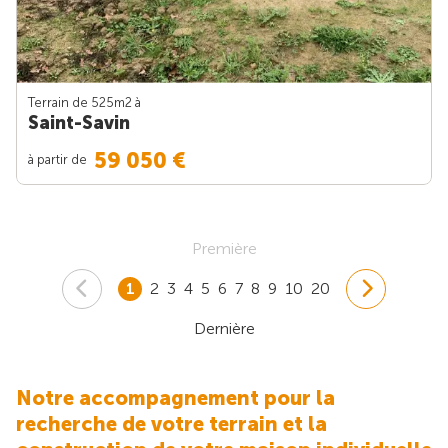
Terrain de 525m
2
à
Saint-Savin
59 050 €
à partir de
Première
1
2
3
4
5
6
7
8
9
10
20
Dernière
Notre accompagnement pour la
recherche de votre terrain et la