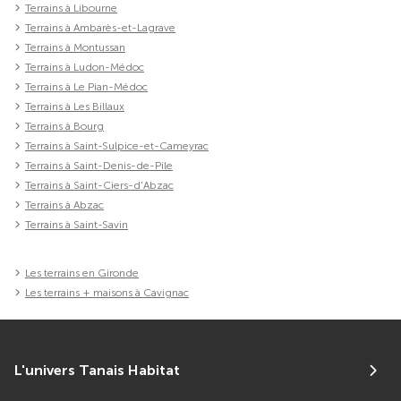
Terrains à Libourne
Terrains à Ambarès-et-Lagrave
Terrains à Montussan
Terrains à Ludon-Médoc
Terrains à Le Pian-Médoc
Terrains à Les Billaux
Terrains à Bourg
Terrains à Saint-Sulpice-et-Cameyrac
Terrains à Saint-Denis-de-Pile
Terrains à Saint-Ciers-d'Abzac
Terrains à Abzac
Terrains à Saint-Savin
Les terrains en Gironde
Les terrains + maisons à Cavignac
L'univers Tanais Habitat