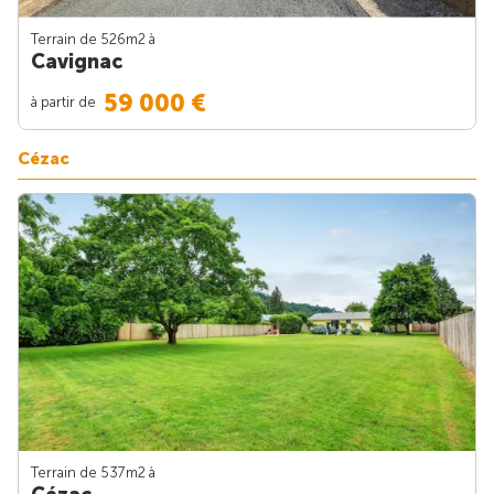
Terrain de 526m
2
à
Cavignac
59 000 €
à partir de
Cézac
Terrain de 537m
2
à