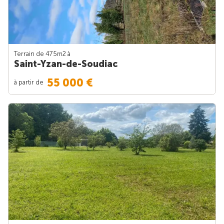
Terrain de 475m
2
à
Saint-Yzan-de-Soudiac
55 000 €
à partir de