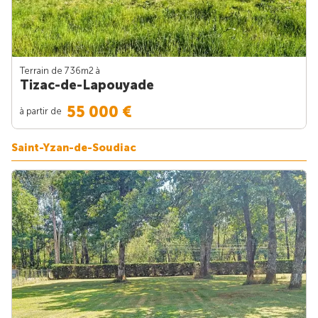
Terrain de 736m
2
à
Tizac-de-Lapouyade
55 000 €
à partir de
Saint-Yzan-de-Soudiac