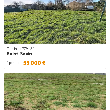
Terrain de 779m
2
à
Saint-Savin
55 000 €
à partir de