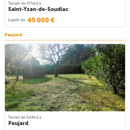
Terrain de 475m
2
à
Saint-Yzan-de-Soudiac
45 000 €
à partir de
Peujard
Terrain de 644m
2
à
Peujard