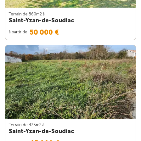
Terrain de 860m
2
à
Saint-Yzan-de-Soudiac
50 000 €
à partir de
Terrain de 475m
2
à
Saint-Yzan-de-Soudiac