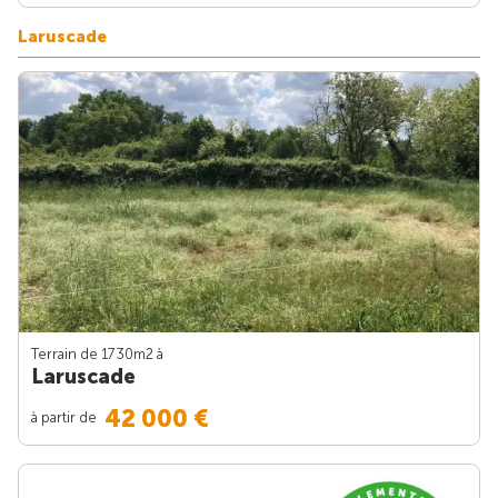
Laruscade
Terrain de 1730m
2
à
Laruscade
42 000 €
à partir de