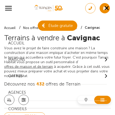
Étude gratuite
Cavignac
Accueil
Nos offres de terrain
Gironde
Terrains à vendre à
Cavignac
ACCUEIL
Vous avez le projet de faire construire une maison ? La
construction d'une maison implique d'acheter en même temps
le terrain qui accueillera votre futur foyer. C'est pourquoi Tanaïs
MAISONS
Habitat vous propose un outil personnalisé d'
offres de maison et de terrain
à acquérir. Grâce à cet outil, vous
pouvez mieux préparer votre achat et vous projeter dans votre
nouvel habitat.
OFFRES
Découvrez nos
432
offres de Terrain
AGENCES
CONSEILS