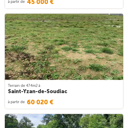
45 000 €
à partir de
Terrain de 474m
2
à
Saint-Yzan-de-Soudiac
60 020 €
à partir de