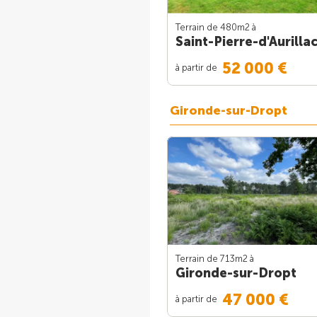
Terrain de 480m
2
à
Saint-Pierre-d'Aurilla
52 000 €
à partir de
Gironde-sur-Dropt
Terrain de 713m
2
à
Gironde-sur-Dropt
47 000 €
à partir de