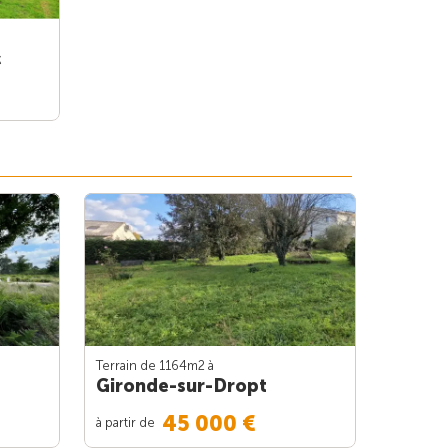
c
Terrain de 1164m
2
à
Gironde-sur-Dropt
45 000 €
à partir de