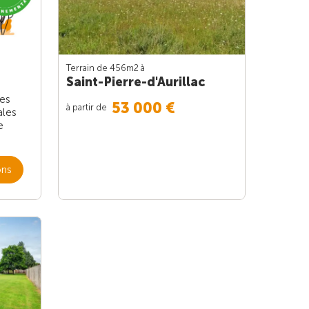
Terrain de 456m
2
à
Saint-Pierre-d'Aurillac
les
53 000 €
à partir de
ales
e
ons