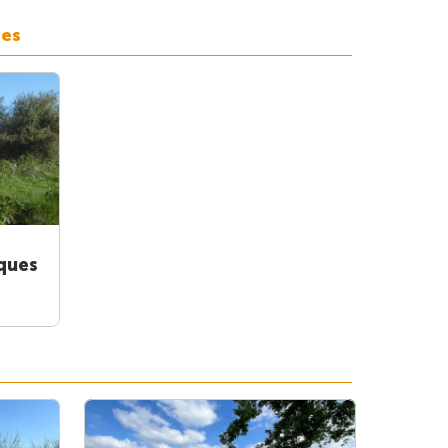
ues
ques