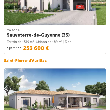
Maison à
Sauveterre-de-Guyenne (33)
2
2
Terrain de : 519 m
| Maison de : 89 m
| 3 ch.
253 600 €
à partir de
Saint-Pierre-d'Aurillac