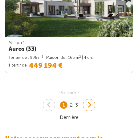
Maison à
Auros (33)
2
2
Terrain de : 906 m
| Maison de : 165 m
| 4 ch.
449 194 €
à partir de
Première
1
2
3
Dernière