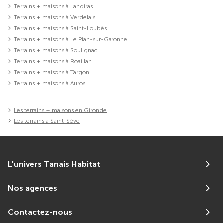
Terrains + maisons à Landiras
Terrains + maisons à Verdelais
Terrains + maisons à Saint-Loubès
Terrains + maisons à Le Pian-sur-Garonne
Terrains + maisons à Soulignac
Terrains + maisons à Roaillan
Terrains + maisons à Targon
Terrains + maisons à Auros
Les terrains + maisons en Gironde
Les terrains à Saint-Sève
L'univers Tanais Habitat
Nos agences
Contactez-nous