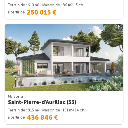
2
2
Terrain de : 610 m
| Maison de : 86 m
| 3 ch.
250 015 €
à partir de
Maison à
Saint-Pierre-d'Aurillac (33)
2
2
Terrain de : 815 m
| Maison de : 151 m
| 4 ch.
436 846 €
à partir de