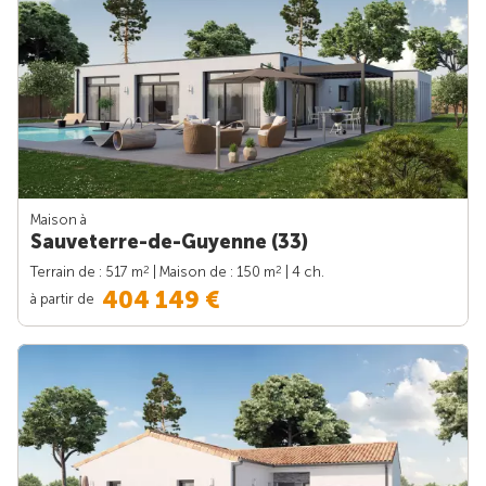
Maison à
Sauveterre-de-Guyenne (33)
2
2
Terrain de : 517 m
| Maison de : 150 m
| 4 ch.
404 149 €
à partir de