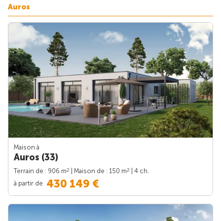
Auros
Maison à
Auros (33)
2
2
Terrain de : 906 m
| Maison de : 150 m
| 4 ch.
430 149 €
à partir de