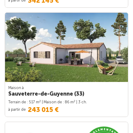
342 145 €
Maison à
Sauveterre-de-Guyenne (33)
2
2
Terrain de : 517 m
| Maison de : 86 m
| 3 ch.
243 015 €
à partir de