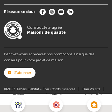
Réseaux sociaux
Constructeur agrée
Maisons de qualité
Inscrivez-vous et recevez nos promotions ainsi que des
conseils pour votre projet de maison
S'abonner
©2023 Tanaïs Habitat - Tous droits réservés
Plan du site
Club
Maisons de
Avis
Villadim
Qualité
Immodvisor
Paramètres des cookies
Politiques de Confidentialités
Mentions légales
Recrutement
Parrainer un ami
Le groupe VILLADIM