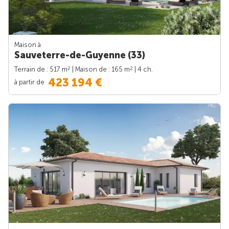
Maison à
Sauveterre-de-Guyenne (33)
2
2
Terrain de : 517 m
| Maison de : 165 m
| 4 ch.
423 194 €
à partir de