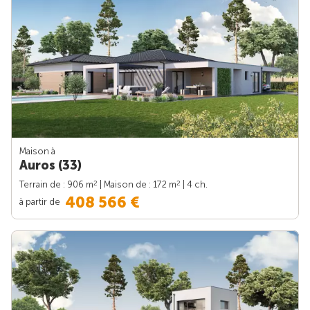
Maison à
Auros (33)
2
2
Terrain de : 906 m
| Maison de : 172 m
| 4 ch.
408 566 €
à partir de