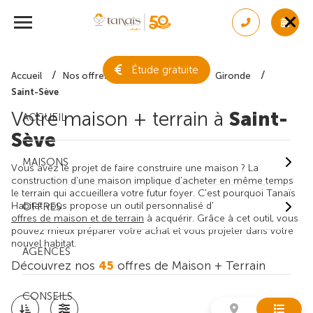
Étude gratuite
Accueil
Nos offres de maison + terrain
Gironde
Saint-Sève
Votre maison + terrain à
Saint-
ACCUEIL
Sève
MAISONS
Vous avez le projet de faire construire une maison ? La
construction d'une maison implique d'acheter en même temps
le terrain qui accueillera votre futur foyer. C'est pourquoi Tanaïs
Habitat vous propose un outil personnalisé d'
OFFRES
offres de maison et de terrain
à acquérir. Grâce à cet outil, vous
pouvez mieux préparer votre achat et vous projeter dans votre
nouvel habitat.
AGENCES
Découvrez nos
45
offres de Maison + Terrain
CONSEILS